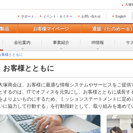
大塚
サポート
イベント・セミナー
お問い合わせ
English
製品
お客様マイページ
通販（たのめーる
会社案内
事業紹介
IR情報
サ
お客様とともに
お客様とともに
大塚商会は、お客様に最適な情報システムやサービスをご提供
とするのは、ITでオフィスを元気にし、お客様とともに成長す
をよりよいものにするため、ミッションステートメントに定め
いに協力して行動する」を行動指針として、取り組みを進めて