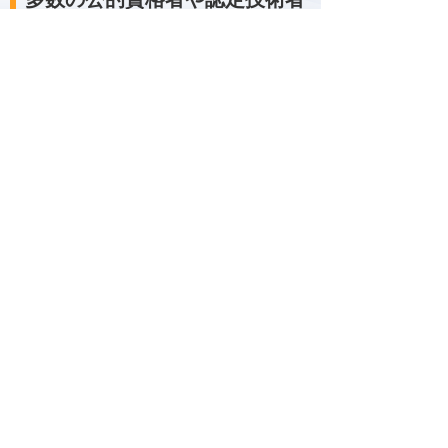
が在籍
お客様にご安心いただけるサービスをご提供す
るため、さまざまな公的資格や技術資格の取得
を促進しています。そのため、社内には多数の
公的資格・メーカー認定資格の取得者が在籍し
ています。
各活動の具体的な実績は「CSR実績データ集」
に掲載しています。
CSR実績データ集
ナビゲーションメニュー
大塚商会について
社長メッセージ
ミッションステートメント