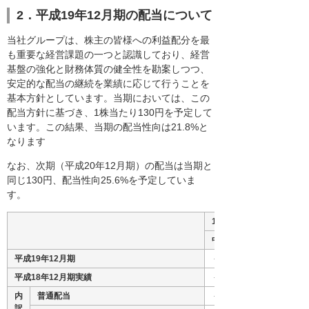
2．平成19年12月期の配当について
当社グループは、株主の皆様への利益配分を最
も重要な経営課題の一つと認識しており、経営
基盤の強化と財務体質の健全性を勘案しつつ、
安定的な配当の継続を業績に応じて行うことを
基本方針としています。当期においては、この
配当方針に基づき、1株当たり130円を予定して
います。この結果、当期の配当性向は21.8%と
なります
なお、次期（平成20年12月期）の配当は当期と
同じ130円、配当性向25.6%を予定していま
す。
1株当たり配当金
中間期
平成19年12月期
－
平成18年12月期実績
－
内
普通配当
－
訳