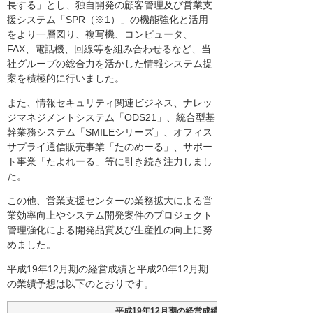
長する」とし、独自開発の顧客管理及び営業支
援システム「SPR（※1）」の機能強化と活用
をより一層図り、複写機、コンピュータ、
FAX、電話機、回線等を組み合わせるなど、当
社グループの総合力を活かした情報システム提
案を積極的に行いました。
また、情報セキュリティ関連ビジネス、ナレッ
ジマネジメントシステム「ODS21」、統合型基
幹業務システム「SMILEシリーズ」、オフィス
サプライ通信販売事業「たのめーる」、サポー
ト事業「たよれーる」等に引き続き注力しまし
た。
この他、営業支援センターの業務拡大による営
業効率向上やシステム開発案件のプロジェクト
管理強化による開発品質及び生産性の向上に努
めました。
平成19年12月期の経営成績と平成20年12月期
の業績予想は以下のとおりです。
平成19年12月期の経営成績