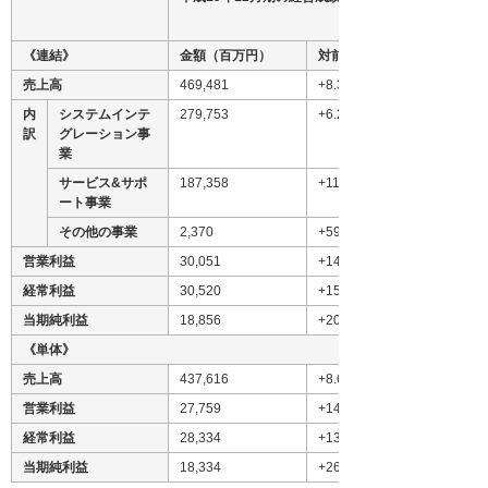
《連結》
金額（百万円）
対前年増減率（％）
売上高
469,481
+8.3
内
システムインテ
279,753
+6.2
訳
グレーション事
業
サービス&サポ
187,358
+11.1
ート事業
その他の事業
2,370
+59.0
営業利益
30,051
+14.9
経常利益
30,520
+15.2
当期純利益
18,856
+20.7
《単体》
売上高
437,616
+8.6
営業利益
27,759
+14.1
経常利益
28,334
+13.9
当期純利益
18,334
+26.2