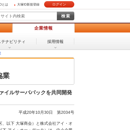
ログイン
IDとは
大塚ID新規登録
）
企業情報
ステナビリティ
採用情報
業
協業
ァイルサーバパックを共同開発
平成20年10月30日
第2034号
区、以下 大塚商会）と株式会社アイ・オ