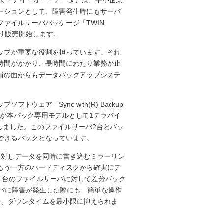
以下 アイ・オー・データ）は、中小企業
ーションとして、障害発生時にもサーバ
ファイルサーバパッケージ「TWIN
より販売開始します。
ップが重要な役割を担っています。それ
時間がかかり、長時間にわたり業務が止
員の面からもデータバックアップシステ
ェア「Sync with(R) Backup
ータが本パック専用モデルとして1テラバイ
を開発しました。このファイルサーバ2台とバッ
できるパックとなっています。
に対しデータを同時に書き込むミラーリン
もう一方のハードディスクから確実にデ
1台のファイルサーバに対して差分バック
ーバに障害が発生した際にも、簡単な操作
き、ダウンタイムを最小限に抑えられま