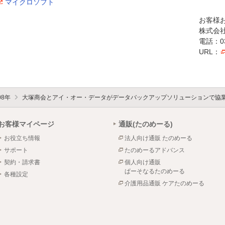
マイクロソフト
お客様
株式会
電話：03-
URL：
08年
大塚商会とアイ・オー・データがデータバックアップソリューションで協
お客様マイページ
通販(たのめーる)
お役立ち情報
法人向け通販 たのめーる
サポート
たのめーるアドバンス
契約・請求書
個人向け通販
ぱーそなるたのめーる
各種設定
介護用品通販 ケアたのめーる