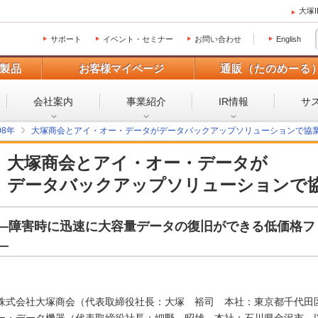
大塚
サポート
イベント・セミナー
お問い合わせ
English
製品
お客様マイページ
通販（たのめーる
会社案内
事業紹介
IR情報
サ
08年
大塚商会とアイ・オー・データがデータバックアップソリューションで協
大塚商会とアイ・オー・データが
データバックアップソリューションで
―障害時に迅速に大容量データの復旧ができる低価格フ
―
株式会社大塚商会（代表取締役社長：大塚 裕司 本社：東京都千代田