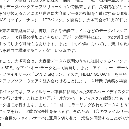
ー・データ機器（代表取締役社長：細野 昭雄 本社：石川県金沢市、
向けデータバックアップソリューションで協業します。具体的なソリュ
を切り替えることにより迅速に大容量データの復旧を可能にする低価格
NAS（ツイン ナス） 1TBパック」を開発し、大塚商会が11月20日
企業の事業継続には、書類、図面や画像ファイルなどのデータバックア
らのデータ容量の増加にともない、万が一の障害時にはデータの復旧に
まってしまう可能性もあります。また、中小企業においては、費用や要
ムを独自で構築することが難しい状況です。
そこで、大塚商会は、大容量データを夜間のうちに複製できるバックアップソフトウ
for BFS」をアイ･オー･データと共同開発し、また、アイ・オー・デ
トファイルサーバ「LAN DISK(ランディスク) HDLM-G1.0WIN」
クアップソフトウェアを組み合わせることにより、単時間で業務を再開
本パックでは、ファイルサーバ本体に搭載された2本のハードディスク
グを行います。これにより万が一片方のハードディスクが故障しても、
ータ復旧が行えます。また、1日1回、ミラーリングされたデータをもう
アップを行い、2重の冗長性を保ちます。そのため、1台のファイルサ
で2台目のファイルサーバに運用を切り替え、業務を再開することがで
す。