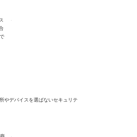
ス
合
で
所やデバイスを選ばないセキュリテ
塚商