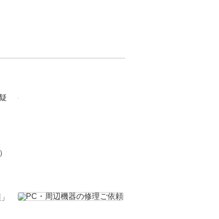
疑
）
頼」