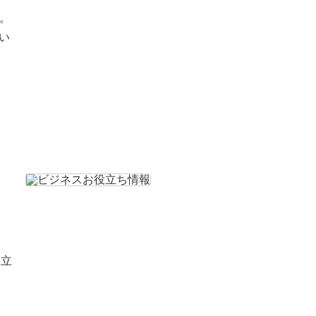
。
い
役立