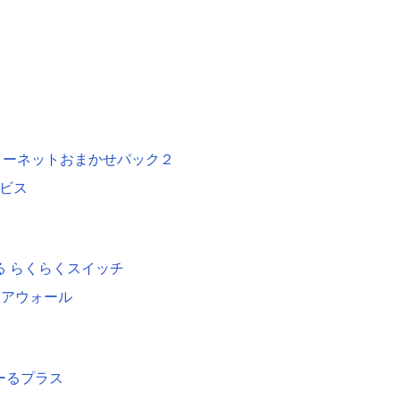
ターネットおまかせパック２
ビス
る らくらくスイッチ
イアウォール
ーるプラス