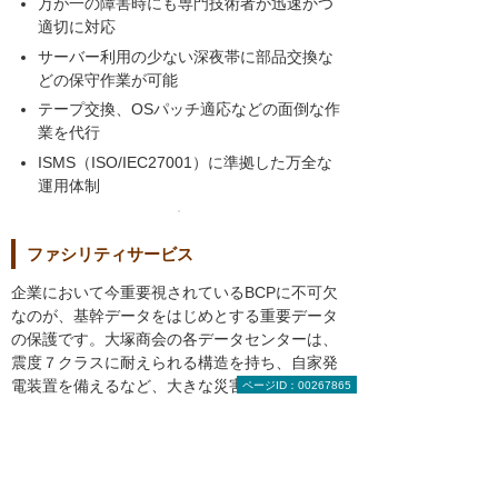
万が一の障害時にも専門技術者が迅速かつ
適切に対応
サーバー利用の少ない深夜帯に部品交換な
どの保守作業が可能
テープ交換、OSパッチ適応などの面倒な作
業を代行
ISMS（ISO/IEC27001）に準拠した万全な
運用体制
ファシリティサービス
企業において今重要視されているBCPに不可欠
なのが、基幹データをはじめとする重要データ
の保護です。大塚商会の各データセンターは、
震度７クラスに耐えられる構造を持ち、自家発
電装置を備えるなど、大きな災害や停電が発生
ページID：00267865
してもサーバーが安定稼働できるように設計さ
れています。
ファシリティサービス