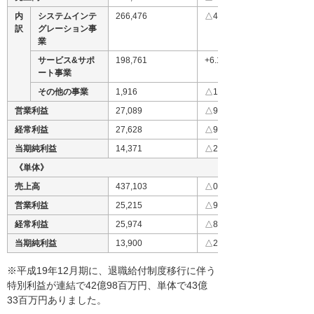
内
システムインテ
266,476
△4.7
訳
グレーション事
業
サービス&サポ
198,761
+6.1
ート事業
その他の事業
1,916
△19.2
営業利益
27,089
△9.9
経常利益
27,628
△9.5
当期純利益
14,371
△23.8
《単体》
売上高
437,103
△0.1
営業利益
25,215
△9.2
経常利益
25,974
△8.3
当期純利益
13,900
△24.2
※平成19年12月期に、退職給付制度移行に伴う
特別利益が連結で42億98百万円、単体で43億
33百万円ありました。