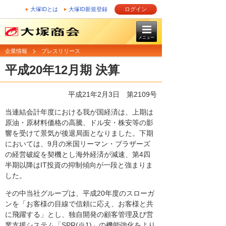
大塚IDとは
大塚ID新規登録
ログイン
メニュー
企業情報
プレスリリース
平成20年12月期 決算
平成21年2月3日
第2109号
当連結会計年度における我が国経済は、上期は
原油・原材料価格の高騰、ドル安・株安等の影
響を受けて景気が後退局面となりました。下期
においては、9月の米国リーマン・ブラザーズ
の経営破綻を契機とし海外経済が減速、第4四
半期以降はIT投資の抑制傾向が一段と強まりま
した。
その中当社グループは、平成20年度のスローガ
ンを「お客様の目線で信頼に応え、お客様と共
に飛躍する」とし、独自開発の顧客管理及び営
業支援システム「SPR(※1)」の機能強化をより