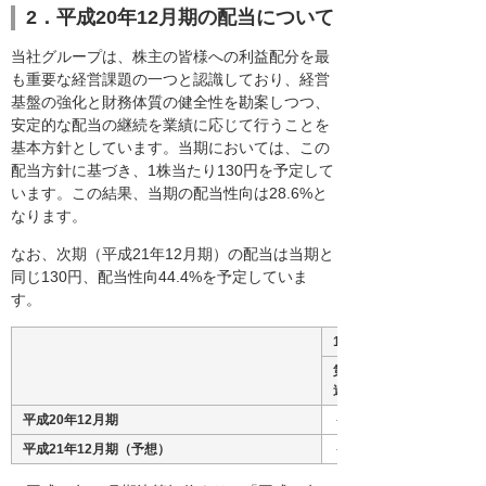
2．平成20年12月期の配当について
当社グループは、株主の皆様への利益配分を最
も重要な経営課題の一つと認識しており、経営
基盤の強化と財務体質の健全性を勘案しつつ、
安定的な配当の継続を業績に応じて行うことを
基本方針としています。当期においては、この
配当方針に基づき、1株当たり130円を予定して
います。この結果、当期の配当性向は28.6%と
なります。
なお、次期（平成21年12月期）の配当は当期と
同じ130円、配当性向44.4%を予定していま
す。
1株当たり配当金
第2四半期
連結累計期間
平成20年12月期
－
平成21年12月期（予想）
－