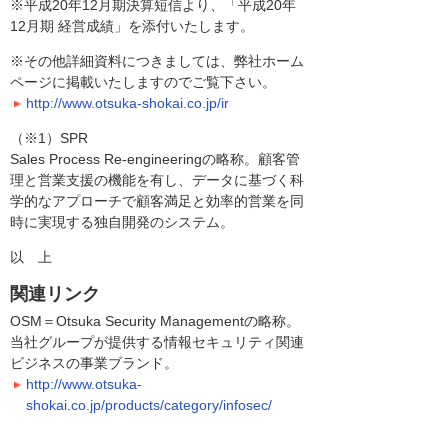
※平成20年12月期決算短信より、「平成20年
12月期 経営成績」を添付いたします。
※その他詳細資料につきましては、弊社ホーム
ページに掲載いたしますのでご覧下さい。
http://www.otsuka-shokai.co.jp/ir
（※1）SPR
Sales Process Re-engineeringの略称。顧客管
理と営業支援の機能を有し、データに基づく科
学的なアプローチで顧客満足と効率的営業を同
時に実現する独自開発のシステム。
以 上
関連リンク
OSM＝Otsuka Security Managementの略称。
当社グループが提供する情報セキュリティ関連
ビジネスの事業ブランド。
http://www.otsuka-
shokai.co.jp/products/category/infosec/
ODS21＝Otsuka Document Solutions 21 for