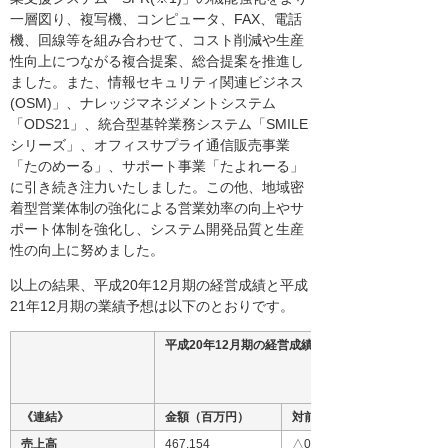
一層図り、複写機、コンピュータ、FAX、電話
機、回線等を組み合わせて、コスト削減や生産
性向上につながる複合提案、総合提案を推進し
ました。また、情報セキュリティ関連ビジネス
(OSM)」、ナレッジマネジメントシステム
「ODS21」、統合型基幹業務システム「SMILE
シリーズ」、オフィスサプライ通信販売事業
「たのめーる」、サポート事業「たよれーる」
に引き続き注力いたしました。この他、地域密
着型営業体制の強化による営業効率の向上やサ
ポート体制を強化し、システム開発品質と生産
性の向上に努めました。
以上の結果、平成20年12月期の経営成績と平成
21年12月期の業績予想は以下のとおりです。
平成20年12月期の経営成績
《連結》
金額（百万円）
対前年増減率（％）
売上高
467,154
△0.5