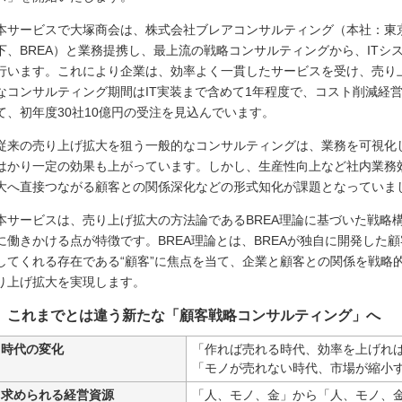
本サービスで大塚商会は、株式会社ブレアコンサルティング（本社：東
下、BREA）と業務提携し、最上流の戦略コンサルティングから、IT
行います。これにより企業は、効率よく一貫したサービスを受け、売り
なコンサルティング期間はIT実装まで含めて1年程度で、コスト削減経
て、初年度30社10億円の受注を見込んでいます。
従来の売り上げ拡大を狙う一般的なコンサルティングは、業務を可視化
はかり一定の効果も上がっています。しかし、生産性向上など社内業務
大へ直接つながる顧客との関係深化などの形式知化が課題となっていま
本サービスは、売り上げ拡大の方法論であるBREA理論に基づいた戦略
に働きかける点が特徴です。BREA理論とは、BREAが独自に開発した
してくれる存在である“顧客”に焦点を当て、企業と顧客との関係を戦略
り上げ拡大を実現します。
これまでとは違う新たな「顧客戦略コンサルティング」へ
時代の変化
「作れば売れる時代、効率を上げれ
「モノが売れない時代、市場が縮小
求められる経営資源
「人、モノ、金」から「人、モノ、