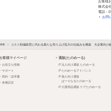
お客様
株式会
電話：03-
お問
09年
コスト削減経営に代わる新たな売り上げ拡大の仕組みを構築 大企業向け
お客様マイページ
通販(たのめーる)
お役立ち情報
法人向け通販 たのめーる
サポート
たのめーるアドバンス
契約・請求書
個人向け通販
ぱーそなるたのめーる
各種設定
介護用品通販 ケアたのめーる