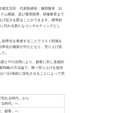
京都文京区 代表取締役：服部隆幸 以
システム構築、及び運用指導、研修教育まで
上げ拡大を図ることができます。標準的
営に代わる新たなコンサルティングとし
し効率化を推進することでコスト削減を
効率化の施策が中心となり、売り上げ拡
した。
構築とITの活用により、顧客に対し直接的
顧客戦略の方法論で、唯一売り上げを提供
的かつ計画的に深化させることによって売
ば売れる時代」から
する時代」へ
金、顧客」へ