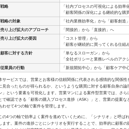
戦略
「社内プロセスの可視化による効率
「顧客関係の深化による継続的な購
戦略の対象
「社内業務効率化」から「顧客創造
売り上げ拡大のアプローチ
「間接的」から「直接的」へ
売り上げ拡大の要因
「コスト管理」から
「顧客が継続的に買ってくれる仕組
顧客に対する方針
「単なるスローガン」から
「全社ポリシーと業務レベルのアク
従業員の行動
「新規開拓中心」から「顧客ケア中
本サービスでは、営業とお客様の信頼関係に代表される感情的な関係性
に見合ったものが得られるか、というような購買に対する顧客自身の論
ン」という要素を可視化します。営業マンによる案件型営業では、さら
とで確認できる「顧客の購入プロセス進捗（ASK）」と、営業の提案な
あわせて4つの軸で案件を管理します。
この4つの軸で効率よく案件を進めていくために、「シナリオ」と呼ば
します。案件の進捗ごとにシナリオを実行することで、効率的に顧客の