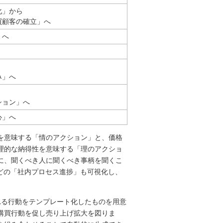
化」から
買顧客の確立」へ
」へ
み」へ
ション」へ
心」へ
を意味する「情のアクション」と、価格
理的な納得性を意味する「理のアクショ
に、聞くべき人に聞くべき事柄を聞くこ
どの「社内プロセス進捗」も可視化し、
れる行動をテンプレート化したものを用意
購買行動を促し売り上げ拡大を図りま