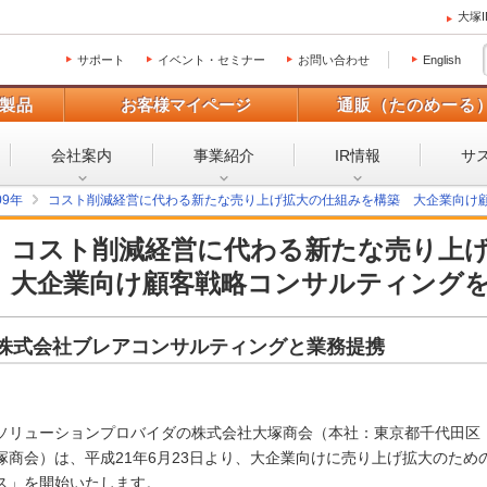
大塚
サポート
イベント・セミナー
お問い合わせ
English
製品
お客様マイページ
通販（たのめーる
会社案内
事業紹介
IR情報
サ
09年
コスト削減経営に代わる新たな売り上げ拡大の仕組みを構築 大企業向け
コスト削減経営に代わる新たな売り上
大企業向け顧客戦略コンサルティング
株式会社ブレアコンサルティングと業務提携
ソリューションプロバイダの株式会社大塚商会（本社：東京都千代田区
塚商会）は、平成21年6月23日より、大企業向けに売り上げ拡大のた
ス」を開始いたします。