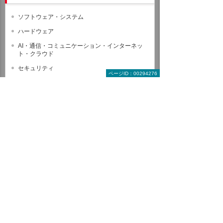
ソフトウェア・システム
ハードウェア
AI・通信・コミュニケーション・インターネッ
ト・クラウド
セキュリティ
ページID：00294276
保守・管理・業務サポート・新電力
教育
コンサルティング
企業規模・産業別
製品名から探す
メーカー・ブランド名から探す
受賞・認定パートナー
資料請求・お問い合わせ