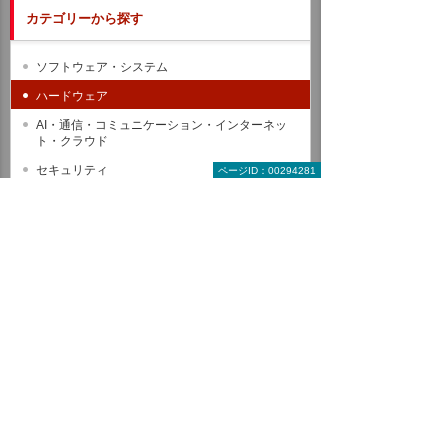
カテゴリーから探す
ソフトウェア・システム
ハードウェア
AI・通信・コミュニケーション・インターネッ
ト・クラウド
セキュリティ
ページID：00294281
保守・管理・業務サポート・新電力
教育
コンサルティング
企業規模・産業別
製品名から探す
メーカー・ブランド名から探す
受賞・認定パートナー