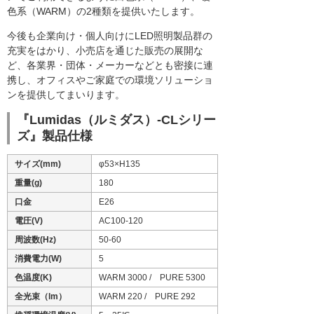
色系（WARM）の2種類を提供いたします。
今後も企業向け・個人向けにLED照明製品群の
充実をはかり、小売店を通じた販売の展開な
ど、各業界・団体・メーカーなどとも密接に連
携し、オフィスやご家庭での環境ソリューショ
ンを提供してまいります。
『Lumidas（ルミダス）-CLシリー
ズ』製品仕様
サイズ(mm)
φ53×H135
重量(g)
180
口金
E26
電圧(V)
AC100-120
周波数(Hz)
50-60
消費電力(W)
5
色温度(K)
WARM 3000 / PURE 5300
全光束（lm）
WARM 220 / PURE 292