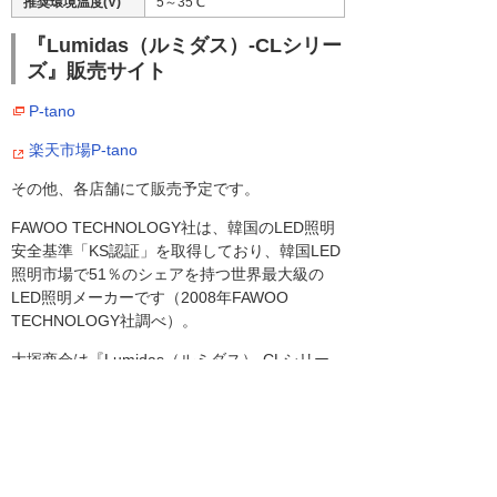
推奨環境温度(V)
5～35℃
『Lumidas（ルミダス）-CLシリー
ズ』販売サイト
P-tano
楽天市場P-tano
その他、各店舗にて販売予定です。
FAWOO TECHNOLOGY社は、韓国のLED照明
安全基準「KS認証」を取得しており、韓国LED
照明市場で51％のシェアを持つ世界最大級の
LED照明メーカーです（2008年FAWOO
TECHNOLOGY社調べ）。
大塚商会は『Lumidas（ルミダス）-CLシリー
ズ』の国内における総販売代理店です。
関連リンク
LED照明