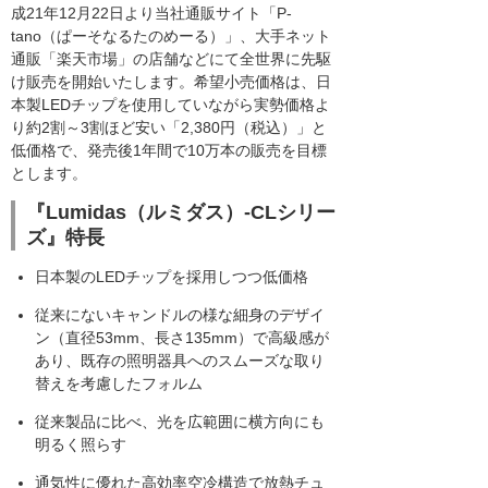
成21年12月22日より当社通販サイト「P-
tano（ぱーそなるたのめーる）」、大手ネット
通販「楽天市場」の店舗などにて全世界に先駆
け販売を開始いたします。希望小売価格は、日
本製LEDチップを使用していながら実勢価格よ
り約2割～3割ほど安い「2,380円（税込）」と
低価格で、発売後1年間で10万本の販売を目標
とします。
『Lumidas（ルミダス）-CLシリー
ズ』特長
日本製のLEDチップを採用しつつ低価格
従来にないキャンドルの様な細身のデザイ
ン（直径53mm、長さ135mm）で高級感が
あり、既存の照明器具へのスムーズな取り
替えを考慮したフォルム
従来製品に比べ、光を広範囲に横方向にも
明るく照らす
通気性に優れた高効率空冷構造で放熱チュ