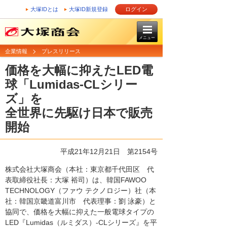
大塚IDとは
大塚ID新規登録
ログイン
メニュー
企業情報
プレスリリース
価格を大幅に抑えたLED電
球「Lumidas-CLシリー
ズ」を
全世界に先駆け日本で販売
開始
平成21年12月21日
第2154号
株式会社大塚商会（本社：東京都千代田区 代
表取締役社長：大塚 裕司）は、韓国FAWOO
TECHNOLOGY（ファウ テクノロジー）社（本
社：韓国京畿道富川市 代表理事：劉 泳豪）と
協同で、価格を大幅に抑えた一般電球タイプの
LED『Lumidas（ルミダス）-CLシリーズ』を平