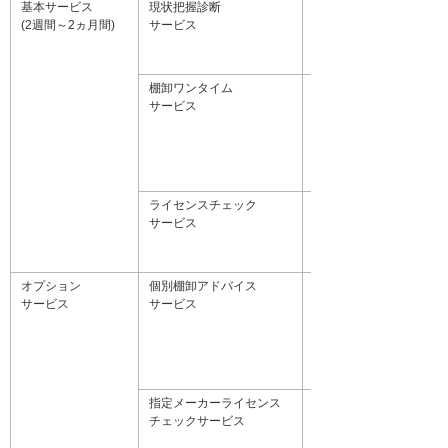
基本サービス
現状把握診断
お客様のソフトウェア資
(2週間～2ヵ月間)
サービス
ヒアリングさせていただ
ます。 評価項目に分け
お渡しします。
棚卸ワンタイム
メーカー調査に対応でき
サービス
アリングをさせていただ
行います。 IT資産ツー
ベントリを収集します。
除く）ソフトウェアの棚
行います。
ライセンスチェック
お客様の保有しているラ
サービス
ライセンス台帳を作成し
ントリ情報の突合を行い
集計レポートを作成いた
オプション
個別棚卸アドバイス
お客様が導入しているI
サービス
サービス
ー調査に対応できるよう
サービスです。メーカー
るよう、インベントリ情
有状況調査、台帳作成の
ュアル提供、指導をいた
指定メーカーライセンス
対象メーカー以外のメー
チェックサービス
合を行い、過不足集計レ
す。