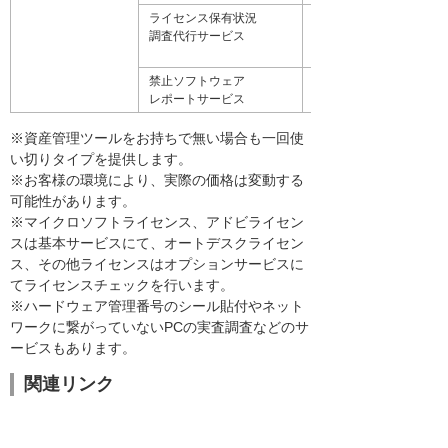
ライセンス保有状況
組織内にあるソフトウェ
調査代行サービス
材などの現物棚卸を実施
ンスを調査し、ライセン
禁止ソフトウェア
どの禁止ソフトウェアが
レポートサービス
されているか検出しレポ
※資産管理ツールをお持ちで無い場合も一回使
い切りタイプを提供します。
※お客様の環境により、実際の価格は変動する
可能性があります。
※マイクロソフトライセンス、アドビライセン
スは基本サービスにて、オートデスクライセン
ス、その他ライセンスはオプションサービスに
てライセンスチェックを行います。
※ハードウェア管理番号のシール貼付やネット
ワークに繋がっていないPCの実査調査などのサ
ービスもあります。
関連リンク
コンサルティング