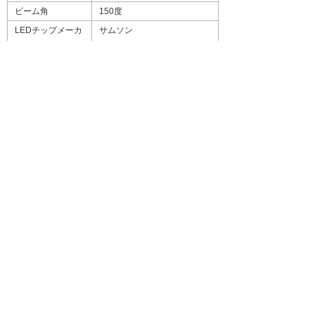
ビーム角
150度
LEDチップメーカ
サムソン
ー
推定寿命
40,000時間
保証期間
2年間（LED本体・給電ユニ
ット）
使用温度
マイナス10度～50度
付属品
給電ユニット
製造元
株式会社エレバム製
関連リンク
直管形LED照明の期間限定パックを低価格で
提供
お客様お問い合わせ先
株式会社大塚商会
プロダクトプロモーション部 LEDプロモーション課
電話：03-3514-7572 FAX：03-3514-7165
お問い合わせフォーム