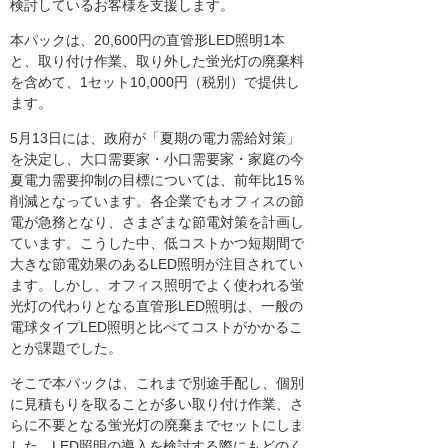
検討しているお客様を支援します。
本パックは、20,600円の直管形LED照明1本
と、取り付け作業、取り外した蛍光灯の廃棄料
を含めて、1セット10,000円（税別）で提供し
ます。
5月13日には、政府が「夏期の電力需給対策」
を決定し、大口需要家・小口需要家・家庭の今
夏電力需要抑制の目標については、前年比15％
削減となっています。各企業でもオフィスの節
電が急務となり、さまざまな節電対策を計画し
ています。こうした中、低コストかつ短期間で
大きな節電効果のあるLED照明が注目されてい
ます。しかし、オフィス照明でよく使われる蛍
光灯の代わりとなる直管形LED照明は、一般の
電球タイプLED照明と比べてコストがかかるこ
とが課題でした。
そこで本パックは、これまで別途手配し、個別
に見積もりを取ることが多い取り付け作業、さ
らに不要となる蛍光灯の廃棄までセットにしま
した。LED照明の導入を検討する際にもどのく