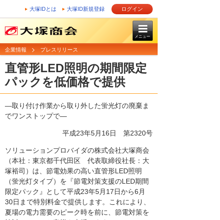
大塚IDとは
大塚ID新規登録
ログイン
メニュー
企業情報
プレスリリース
直管形LED照明の期間限定
パックを低価格で提供
―取り付け作業から取り外した蛍光灯の廃棄ま
でワンストップで―
平成23年5月16日
第2320号
ソリューションプロバイダの株式会社大塚商会
（本社：東京都千代田区 代表取締役社長：大
塚裕司）は、節電効果の高い直管形LED照明
（蛍光灯タイプ）を『節電対策支援のLED期間
限定パック』として平成23年5月17日から6月
30日まで特別料金で提供します。これにより、
夏場の電力需要のピーク時を前に、節電対策を