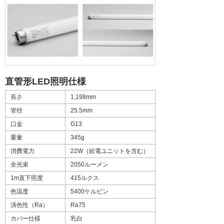
直管形LED照明仕様
長さ
1,198mm
管径
25.5mm
口金
G13
重量
345g
消費電力
22W（給電ユニットを含む）
全光束
2050ルーメン
1m直下照度
415ルクス
色温度
5400ケルビン
演色性（Ra）
Ra75
カバー仕様
乳白