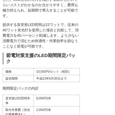
らいコストがかかるのか分かりやすく、費用も
極力抑えられ、短期間で導入することが可能で
す。
提供する直管形LED照明は22ワットで、従来の
40ワット蛍光灯を使用した場合と比較して、消
費電力を45パーセント削減します。より少ない
消費電力で済むため快適性・作業効率を損なう
ことなく節電が可能です。
節電対策支援のLED期間限定パッ
ク
価格
10,000円/セット（税別）
提供期間
平成23年6月30日まで
期間限定パックの内訳
直管形LED照明本
8,000円/本
体
取付作業費（蛍光
2,000円/本
灯廃棄費含む）