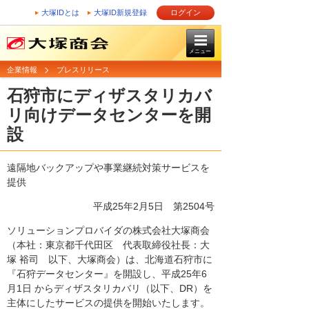
大塚IDとは
大塚ID新規登録
ログイン
メニュー
企業情報
プレスリリース
石狩市にディザスタリカバ
リ向けデータセンターを開
設
遠隔地バックアップや事業継続対策サービスを
提供
平成25年2月5日
第2504号
ソリューションプロバイダの株式会社大塚商会
（本社：東京都千代田区 代表取締役社長：大
塚 裕司 以下、大塚商会）は、北海道石狩市に
『石狩データセンター』を開設し、平成25年6
月1日 からディザスタリカバリ（以下、DR）を
主体にしたサービスの提供を開始いたします。