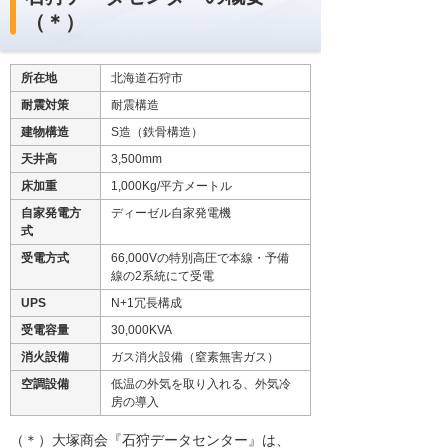
（＊）
所在地
北海道石狩市
耐震対策
耐震構造
建物構造
S造（鉄骨構造）
天井高
3,500mm
床加重
1,000Kg/平方メートル
自家発電方
ディーゼル自家発電機
式
受電方式
66,000Vの特別高圧で本線・予備
線の2系統にて受電
UPS
N+1冗長構成
受電容量
30,000KVA
消火設備
ガス消火設備（窒素無害ガス）
空調設備
低温の外気を取り入れる、外気冷
房の導入
（＊）大塚商会『石狩データセンター』は、