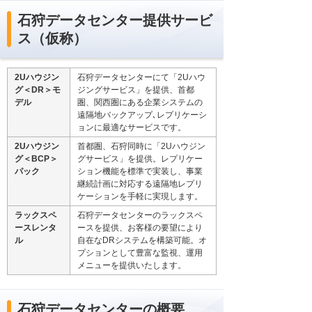
石狩データセンター提供サービ
ス（仮称）
2Uハウジン
石狩データセンターにて「2Uハウ
グ＜DR＞モ
ジングサービス」を提供、首都
デル
圏、関西圏にある企業システムの
遠隔地バックアップ､レプリケーシ
ョンに最適なサービスです。
2Uハウジン
首都圏、石狩同時に「2Uハウジン
グ＜BCP＞
グサービス」を提供。レプリケー
パック
ション機能を標準で実装し、事業
継続計画に対応する遠隔地レプリ
ケーションを手軽に実現します。
ラックスペ
石狩データセンターのラックスペ
ースレンタ
ースを提供、お客様の要望により
ル
自在なDRシステムを構築可能。オ
プションとして豊富な監視、運用
メニューを提供いたします。
石狩データセンターの概要