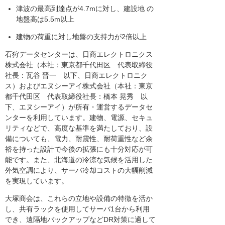
津波の最高到達点が4.7mに対し、建設地 の
地盤高は5.5m以上
建物の荷重に対し地盤の支持力が2倍以上
石狩データセンターは、日商エレクトロニクス
株式会社（本社：東京都千代田区 代表取締役
社長：瓦谷 晋一 以下、日商エレクトロニク
ス）およびエヌシーアイ株式会社（本社：東京
都千代田区 代表取締役社長：橋本 晃秀 以
下、エヌシーアイ）が所有・運営するデータセ
ンターを利用しています。建物、電源、セキュ
リティなどで、高度な基準を満たしており、設
備についても、電力、耐震性、耐荷重性など余
裕を持った設計で今後の拡張にも十分対応が可
能です。また、北海道の冷涼な気候を活用した
外気空調により、サーバ冷却コストの大幅削減
を実現しています。
大塚商会は、これらの立地や設備の特徴を活か
し、共有ラックを使用してサーバ1台から利用
でき、遠隔地バックアップなどDR対策に適して