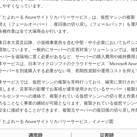
しやすくなっています。
「たよれーる Azureサイトリカバリーサービス」は、仮想マシンの複
替え（フェールオーバー）、復旧後の切り戻し（フェールバック）を運
各種作業は全て大塚商会が行います。
東日本大震災以降、小規模事業所を含む中堅・中小企業においてもITシ
増加しています。一般的にサーバーの災害対策ソリューションでは、複
ーバーを遠隔地に置く必要があるなど、サーバーの購入費用や維持費用
本サービスは、日本マイクロソフトのクラウドサービス「Microsoft A
サーバーを別途購入する必要がない等、初期投資額や運用コストを抑え
本サービスでは、仮想マシンの複製を常時行っており、確実に実行され
視します。災害等の影響でお客様が通常使用されているサーバー（複製
ールセンターへの連絡で、複製されている仮想マシンへの切り替え作業
めることなく事業の継続が可能となります。複製されている仮想マシン
安全に接続することができます。複製元サーバーの復旧後の切り戻し作
「たよれーる Azureサイトリカバリーサービス」イメージ図