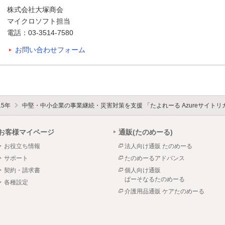
株式会社大塚商会
マイクロソフト担当
電話：03-3514-7580
お問い合わせフォーム
15年
中堅・中小企業の事業継続・災害対策を支援 「たよれーる Azureサイト
お客様マイページ
通販(たのめーる)
お役立ち情報
法人向け通販 たのめーる
サポート
たのめーるアドバンス
契約・請求書
個人向け通販
ぱーそなるたのめーる
各種設定
介護用品通販 ケアたのめーる