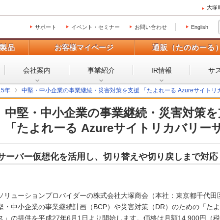
大塚
サポート
イベント・セミナー
お問い合わせ
English
製品
お客様マイページ
通販（たのめーる
会社案内
事業紹介
IR情報
サ
15年
中堅・中小企業の事業継続・災害対策を支援 「たよれーる Azureサイト
中堅・中小企業の事業継続・災害対策を
「たよれーる Azureサイトリカバリ
サーバー仮想化を活用し、切り替えや切り戻しまで対応
ソリューションプロバイダーの株式会社大塚商会（本社：東京都千代田
堅・中小企業の事業継続計画（BCP）や災害対策（DR）のための「たよれ
ス」の提供を平成27年6月1日より開始します。価格は月額14,900円