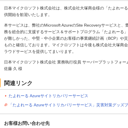
日本マイクロソフト株式会社は、株式会社大塚商会様の「たよれーる 
供開始を歓迎いたします。
本サービスは、弊社のMicrosoft AzureのSite Recoveryサ
務を総合的に支援するサービス＆サポートプログラム「たよれーる」
が難しかった、中堅・中小企業のお客様の事業継続計画（BCP）や災
ものと確信しております。マイクロソフトは今後も株式会社大塚商会
ラウドサービスを提供してまいります。
日本マイクロソフト株式会社 業務執行役員 サーバープラットフォー
佐藤 久 様
関連リンク
たよれーる Azureサイトリカバリーサービス
「たよれーる Azureサイトリカバリーサービス」災害対策グッズ
お客様お問い合わせ先