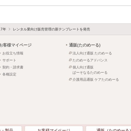
17年
レンタル業向け販売管理の新テンプレートを発売
お客様マイページ
通販(たのめーる)
お役立ち情報
法人向け通販 たのめーる
サポート
たのめーるアドバンス
契約・請求書
個人向け通販
ぱーそなるたのめーる
各種設定
介護用品通販 ケアたのめーる
ン・製品
お客様マイページ
通販（たのめーる