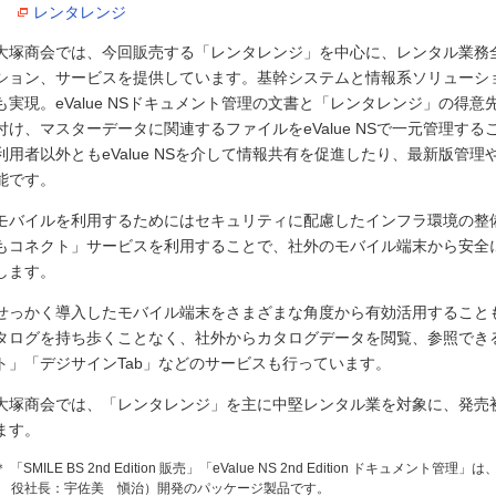
レンタレンジ
大塚商会では、今回販売する「レンタレンジ」を中心に、レンタル業務
ション、サービスを提供しています。基幹システムと情報系ソリューシ
も実現。eValue NSドキュメント管理の文書と「レンタレンジ」の得
付け、マスターデータに関連するファイルをeValue NSで一元管理す
利用者以外ともeValue NSを介して情報共有を促進したり、最新版管
能です。
モバイルを利用するためにはセキュリティに配慮したインフラ環境の整
もコネクト」サービスを利用することで、社外のモバイル端末から安全
します。
せっかく導入したモバイル端末をさまざまな角度から有効活用すること
タログを持ち歩くことなく、社外からカタログデータを閲覧、参照でき
ト」「デジサインTab」などのサービスも行っています。
大塚商会では、「レンタレンジ」を主に中堅レンタル業を対象に、発売
ます。
＊ 「SMILE BS 2nd Edition 販売」「eValue NS 2nd Edition ドキュ
役社長：宇佐美 愼治）開発のパッケージ製品です。