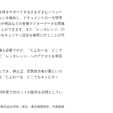
全体をサポートするさまざまなソリュー
ョンを融合し、ドキュメントの一元管理
意先や商品などの各種マスターデータを関連
ることができます。また「レンタレンジ」の
理やセキュリティ設定を確実に行うことが可
備も必要ですが、「たよれーる どこで
に「レンタレンジ」へのアクセスを実現
もでき、例えば、営業担当者が重たいカ
る「たよれーる どこでもキャビネッ
初年度で20セットの販売を目標としてい
メント管理」は、株式会社OSK（本社：東京都墨田区、代表取締