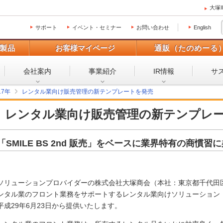
大塚
サポート
イベント・セミナー
お問い合わせ
English
製品
お客様マイページ
通販（たのめーる
会社案内
事業紹介
IR情報
サ
17年
レンタル業向け販売管理の新テンプレートを発売
レンタル業向け販売管理の新テンプレ
「SMILE BS 2nd 販売」をベースに業界特有の商慣習
ソリューションプロバイダーの株式会社大塚商会（本社：東京都千代田
ンタル業のフロント業務をサポートするレンタル業向けソリューション「レ
平成29年6月23日から提供いたします。