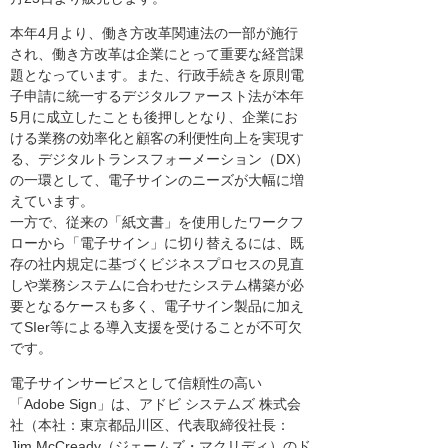
本年4月より、働き方改革関連法の一部が施行
され、働き方改革は企業にとって重要な経営課
題となっています。また、行政手続きを原則電
子申請に統一するデジタルファースト法が本年
5月に成立したことも後押しとなり、企業にお
ける業務の効率化と顧客の利便性向上を実現す
る、デジタルトランスフォーメーション（DX）
の一環として、電子サインのニーズが大幅に増
えています。
一方で、従来の「紙文書」を使用したワークフ
ローから「電子サイン」に切り替えるには、既
存の社内規定に基づくビジネスプロセスの見直
しや業務システムに合わせたシステム構築が必
要となるケースも多く、電子サイン製品に加え
てSIer等による導入支援を受けることが不可欠
です。
電子サインサービスとして信頼性の高い
「Adobe Sign」は、アドビ システムズ 株式会
社（本社：東京都品川区、代表取締役社長：
Jim McCready（ジェームズ・マクリディ）のド