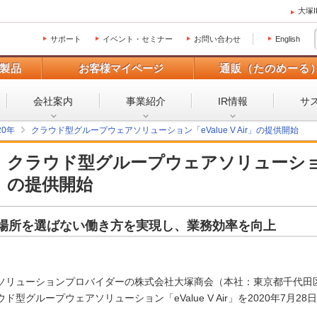
大塚
サポート
イベント・セミナー
お問い合わせ
English
製品
お客様マイページ
通販（たのめーる
会社案内
事業紹介
IR情報
サ
20年
クラウド型グループウェアソリューション「eValue V Air」の提供開始
クラウド型グループウェアソリューション「e
の提供開始
場所を選ばない働き方を実現し、業務効率を向上
ソリューションプロバイダーの株式会社大塚商会（本社：東京都千代田区
ウド型グループウェアソリューション「eValue V Air」を2020年7月2