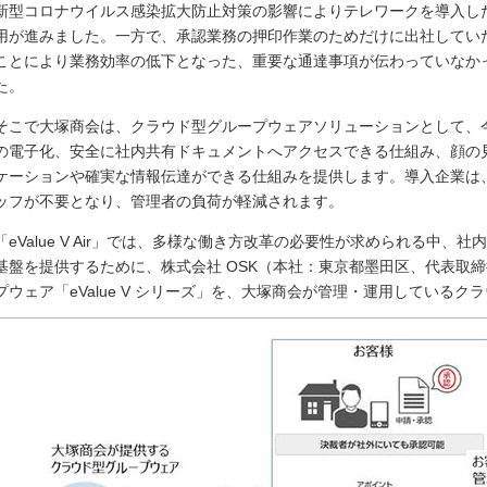
新型コロナウイルス感染拡大防止対策の影響によりテレワークを導入し
用が進みました。一方で、承認業務の押印作業のためだけに出社してい
ことにより業務効率の低下となった、重要な通達事項が伝わっていなか
た。
そこで大塚商会は、クラウド型グループウェアソリューションとして、
の電子化、安全に社内共有ドキュメントへアクセスできる仕組み、顔の
ケーションや確実な情報伝達ができる仕組みを提供します。導入企業は
ッフが不要となり、管理者の負荷が軽減されます。
「eValue V Air」では、多様な働き方改革の必要性が求められる中
基盤を提供するために、株式会社 OSK（本社：東京都墨田区、代表取締
プウェア「eValue V シリーズ」を、大塚商会が管理・運用している