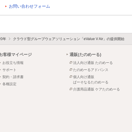
お問い合わせフォーム
20年
クラウド型グループウェアソリューション「eValue V Air」の提供開始
お客様マイページ
通販(たのめーる)
お役立ち情報
法人向け通販 たのめーる
サポート
たのめーるアドバンス
契約・請求書
個人向け通販
ぱーそなるたのめーる
各種設定
介護用品通販 ケアたのめーる