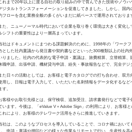
これまで20年以上に渡る自社の取り組みの中で育んできた技術やノウ
デジタルトランスフォーメーションを促進してきました。しかし、国内
約フローを含む業務全般の多くがいまだに紙ベースで運用されておりま
また、ニューノーマル時代において企業を取り巻く環境は大きく変化し
ルシフトの重要性はより一層高まっています。
当社はドキュメントにまつわる課題解決のために、1998年の「ワークフロー
めとした社内稟議から発注書や契約書などといった300種類以上の社内
いりました。社内の代表的な電子申請・稟議は、旅費精算、立替精算、
休職申請、出張申請、機材貸与申請、紛失・事故報告などで、完全デジ
また日々の活動としては、お客様と電子カタログでの打ち合わせ、双方
使用し、日報は電子入力して、いただいた名刺情報をデータ化するなど
ます。
お客様やお取引先様とは、保守検収、追加受注、請求書発行などで電子化
ています。今後は、「eValue V＋Adobe Sign」の利用により、お
これにより、お客様のテレワーク活用をさらに推進していきます。
当社は、このようなプロセスを導入していることで、コロナ禍において
し、申請・稟議や押印などの様々な作業をリモートで行い、生産性を高