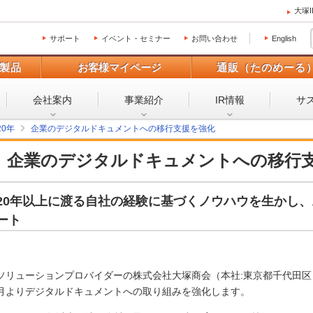
大塚
サポート
イベント・セミナー
お問い合わせ
English
製品
お客様マイページ
通販（たのめーる
会社案内
事業紹介
IR情報
サ
20年
企業のデジタルドキュメントへの移行支援を強化
企業のデジタルドキュメントへの移行
20年以上に渡る自社の経験に基づくノウハウを生かし
ート
ソリューションプロバイダーの株式会社大塚商会（本社:東京都千代田区 代
月よりデジタルドキュメントへの取り組みを強化します。