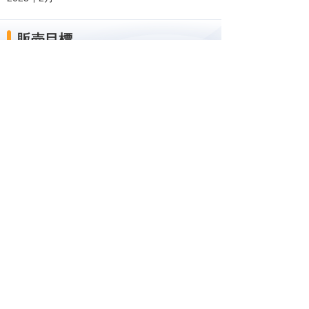
販売目標
初年度550社
お客様お問い合わせ先
株式会社大塚商会 業種SIプロモーション部
電話：03-3514-7565
お問い合わせフォーム
ナビゲーションメニュー
プレスリリース
2026年
2025年