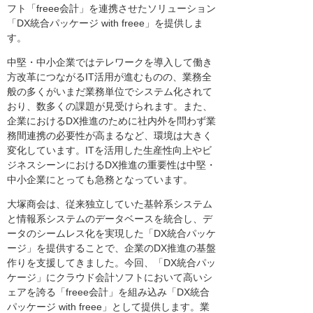
フト「freee会計」を連携させたソリューション
「DX統合パッケージ with freee」を提供しま
す。
中堅・中小企業ではテレワークを導入して働き
方改革につながるIT活用が進むものの、業務全
般の多くがいまだ業務単位でシステム化されて
おり、数多くの課題が見受けられます。また、
企業におけるDX推進のために社内外を問わず業
務間連携の必要性が高まるなど、環境は大きく
変化しています。ITを活用した生産性向上やビ
ジネスシーンにおけるDX推進の重要性は中堅・
中小企業にとっても急務となっています。
大塚商会は、従来独立していた基幹系システム
と情報系システムのデータベースを統合し、デ
ータのシームレス化を実現した「DX統合パッケ
ージ」を提供することで、企業のDX推進の基盤
作りを支援してきました。今回、「DX統合パッ
ケージ」にクラウド会計ソフトにおいて高いシ
ェアを誇る「freee会計」を組み込み「DX統合
パッケージ with freee」として提供します。業