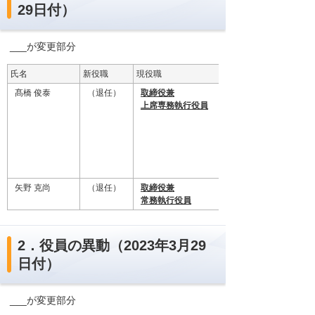
29日付）
___が変更部分
氏名
新役職
現役職
髙橋 俊泰
（退任）
取締役兼
上席専務執行役員
矢野 克尚
（退任）
取締役兼
常務執行役員
2．役員の異動（2023年3月29
日付）
___が変更部分