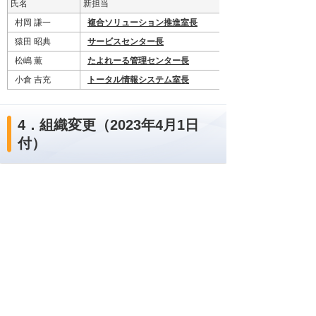
氏名
新担当
村岡 謙一
複合ソリューション推進室長
猿田 昭典
サービスセンター長
松嶋 薫
たよれーる管理センター長
小倉 吉充
トータル情報システム室長
4．組織変更（2023年4月1日
付）
複合ソリューション推進室を営業本部直属から
エリア部門に移管し、複合ソリューション推進
部に改称する。
5．ゼネラルマネージャーの異
動（2023年4月1日付）
___が変更部分