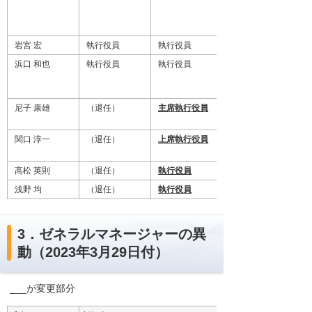
岩宮 宏
執行役員
執行役員
浜口 和也
執行役員
執行役員
尼子 康雄
（退任）
主席執行役員
関口 淳一
（退任）
上席執行役員
高松 英則
（退任）
執行役員
浅野 均
（退任）
執行役員
3．ゼネラルマネージャーの異
動（2023年3月29日付）
___が変更部分