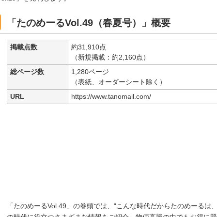
「たのめーるVol.49（春夏号）」概要
掲載点数
約31,910点
（新規掲載：約2,160点）
総ページ数
1,280ページ
（表紙、オーダーシート除く）
URL
https://www.tanomail.com/
「たのめーるVol.49」の巻頭では、“こんな時代だからたのめーる
の時代に役立つさまざまな情報をご紹介。物価高騰の中でもお得に賢