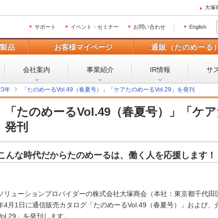
大塚
サポート
イベント・セミナー
お問い合わせ
English
製品
お客様マイページ
通販（たのめーる
会社案内
事業紹介
IR情報
サ
23年
「たのめーるVol.49（春夏号）」「ケアたのめーるVol.29」を発刊
「たのめーるVol.49（春夏号）」「ケア
発刊
こんな時代だからたのめーるは、働く人を応援します！
ソリューションプロバイダーの株式会社大塚商会（本社：東京都千代田区
年4月1日に通信販売カタログ「たのめーるVol.49（春夏号）」および
Vol.29」を発刊します。