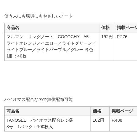
使う人にも環境にもやさしいノート
商品名
価格
掲載ペー
マルマン リングノート COCOCHY A5
192円
P.276
ライトオレンジ／イエロー／ライトグリーン／
ライトブルー／ライトパープル／グレー 各色
1冊：40枚
バイオマス配合なので無償配布可能
商品名
価格
掲載ページ
TANOSEE バイオマス配合レジ袋
162円
P.488
8号 1パック：100枚入