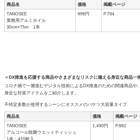
商品名
価格
掲載ページ
TANOSEE
998円
P.794
業務用アルミホイル
30cm×75m 1本
＜DX推進を応援する商品やさまざまなリスクに備える身近な商品一
コロナ禍で一層進むデジタル技術によるDX推進のための関連商品や
身近な対策アイテムをご紹介します。
不特定多数が使用するシーンにオススメのバケツ大容量タイプ
商品名
価格
掲載ページ
TANOSEE
1,490円
P.882
アルコール除菌ウエットティッシュ
1本：410枚入