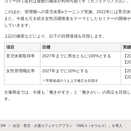
ゴリー内であれば複数の施策が利用可能です（カフェテリア方式）。
このほか、管理職への育児休業eラーニング実施、2022年には育児
また、今後も引き続き女性活躍推進をテーマとしたセミナーの開催や
していきます。
上記の施策などにより、以下の目標達成を目指します。
項目
目標
実績
育児休業取得率
2027年までに男女ともに100%とする
【2
【2
女性管理職比率
2027年までに10%とする
【2
【2
＊早期達成のうえ上方修正を目指す
大塚商会では、今後も「働きやすさ」と「働きがい」の両立を目指し
す。
23年
妊活・育児・介護カフェテリアプラン 「OWL's（オウルズ）」を導入