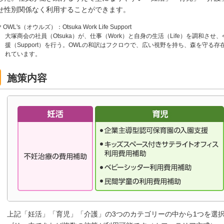
せ性別関係なく利用することができます。
＊OWL's（オウルズ）：Otsuka Work Life Support
大塚商会の社員（Otsuka）が、仕事（Work）と自身の生活（Life）を調和
援（Support）を行う。OWLの和訳はフクロウで、広い視野を持ち、森を守る
れています。
施策内容
上記「妊活」「育児」「介護」の3つのカテゴリーの中から1つを選択