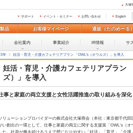
大塚
サポート
イベント・セミナー
お問い合わせ
English
製品
お客様マイページ
通販（たのめーる
会社案内
事業紹介
IR情報
サ
23年
妊活・育児・介護カフェテリアプラン 「OWL's（オウルズ）」を導入
妊活・育児・介護カフェテリアプラン 「
ズ）」を導入
仕事と家庭の両立支援と女性活躍推進の取り組みを深化
ソリューションプロバイダーの株式会社大塚商会（本社：東京都千代田区
がい創出の一環として、仕事と家庭の両立に関する支援策「OWL's（オウ
した。社員が働き続けるうえで壁になりやすい「妊活」「育児」「介護