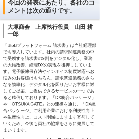
今回の発表にあたり、各社のコ
メントは次の通りです。
大塚商会 上席執行役員 山田 耕
一郎
「BtoBプラットフォーム 請求書」は当社経理部
でも導入しています。社内の請求関連業務の中
で受領する請求書の9割をデジタル化し、業務
の大幅改善、経理DXの実現を後押ししていま
す。電子帳簿保存法やインボイス制度対応へお
悩みのお客様はもちろん、請求関連業務のさら
なる効率化、デジタル化を図りたいお客様に対
してご提案、ご提供できるサービスの一つであ
ると確信しております。「DX統合パッケージ」
や「OTSUKA GATE」との連携を通じ、「DX統
合パッケージ」ご利用企業における利便性向上
や生産性向上、コスト削減にますます寄与して
いくため、今後も両社の協業をさらに発展して
まいります。