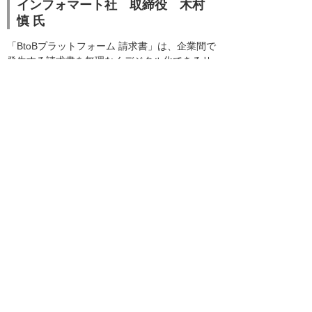
インフォマート社 取締役 木村
慎 氏
「BtoBプラットフォーム 請求書」は、企業間で
発生する請求書を無理なくデジタル化できるサ
ービスとして、約85万社の企業にご利用いただ
いております。2023年から数年間は、インボイ
ス制度や電子帳簿保存法対応等、バックオフィ
スを中心にデジタル化を進めるチャンスとなり
ます。
そのような環境下、大塚商会様とシステム、販
売の両面で連携する運びとなりました。
「SMILE V 2nd Edition 販売」や「OTSUKA
GATE」といった企業のDX推進に欠かせないサ
ービスと連携することで、両社協業で、さらに
多くのお客様にITを通じたDX推進、生産性向
上、コスト削減の実現に寄与してまいります。
お客様お問い合わせ先
株式会社大塚商会 業種SIプロモーション部
電話：03-3514-7860