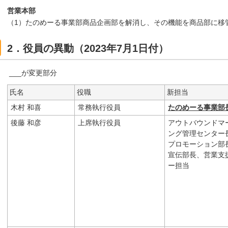
営業本部
（1）たのめーる事業部商品企画部を解消し、その機能を商品部に移
2．役員の異動（2023年7月1日付）
___が変更部分
氏名
役職
新担当
木村 和喜
常務執行役員
たのめーる事業部
後藤 和彦
上席執行役員
アウトバウンドマ
ング管理センター
プロモーション部
宣伝部長、営業支
ー担当