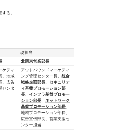
管する。
現担当
長
北関東営業部長
ーケティ
アウトバウンドマーケティ
長、地域
ング管理センター長、
統合
長、広告
戦略企画部長
、
セキュリテ
援センタ
ィ基盤プロモーション部
長
、
インフラ基盤プロモー
ション部長
、
ネットワーク
基盤プロモーション部長
、
地域プロモーション部長、
広告宣伝部長、営業支援セ
ンター担当