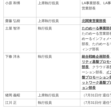
小原 和博
上席執行役員
LA事業部長、LA
営業部長
齋藤 弘樹
上席執行役員
北関東営業部長
土屋 智洋
執行役員
たのめーる事業部
たのめーる営業部
めーるインフォメ
部長、たのめーる
ィング部長
下條 洋永
執行役員
統合戦略企画部長
リティ基盤プロモ
部長
、クラウド基
ーション部長、
イ
盤プロモーション
ットワーク基盤プ
ョン部長
猪岡 義昭
上席執行役員
（7月31日付 退
江川 正
執行役員
（7月31日付 退