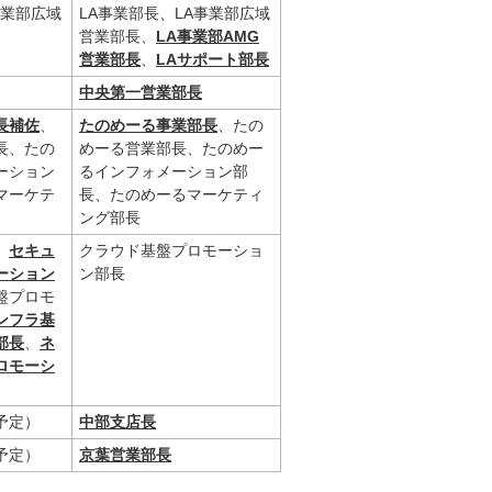
事業部広域
LA事業部長、LA事業部広域
営業部長、
LA事業部AMG
営業部長
、
LAサポート部長
中央第一営業部長
長補佐
、
たのめーる事業部長
、たの
長、たの
めーる営業部長、たのめー
ーション
るインフォメーション部
マーケテ
長、たのめーるマーケティ
ング部長
、
セキュ
クラウド基盤プロモーショ
ーション
ン部長
盤プロモ
ンフラ基
部長
、
ネ
ロモーシ
任予定）
中部支店長
任予定）
京葉営業部長