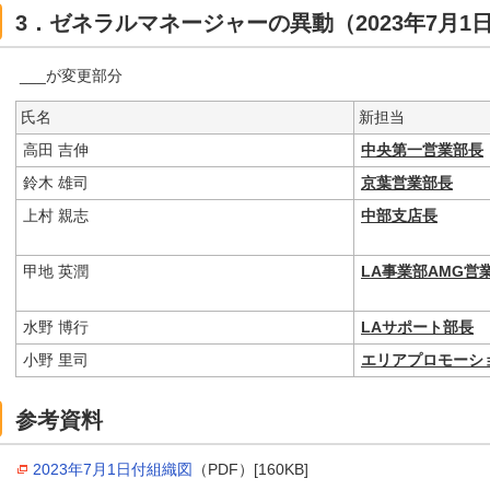
3．ゼネラルマネージャーの異動（2023年7月1
___が変更部分
氏名
新担当
高田 吉伸
中央第一営業部長
鈴木 雄司
京葉営業部長
上村 親志
中部支店長
甲地 英潤
LA事業部AMG営
水野 博行
LAサポート部長
小野 里司
エリアプロモーシ
参考資料
2023年7月1日付組織図
（PDF）[160KB]