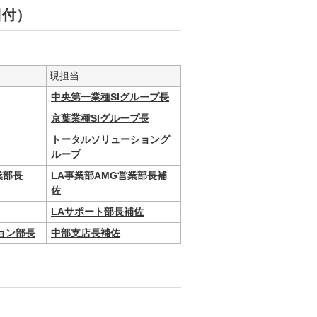
日付）
現担当
中央第一業種SIグループ長
京葉業種SIグループ長
トータルソリューショング
ループ
業部長
LA事業部AMG営業部長補
佐
LAサポート部長補佐
ョン部長
中部支店長補佐