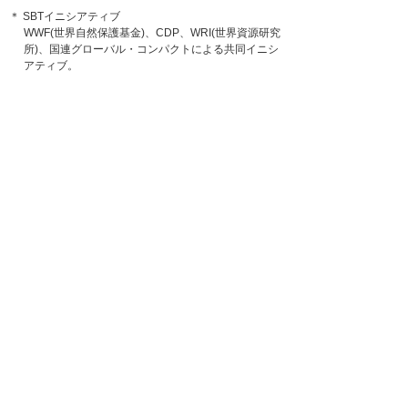
＊ SBTイニシアティブ
WWF(世界自然保護基金)、CDP、WRI(世界資源研究
所)、国連グローバル・コンパクトによる共同イニシ
アティブ。
＊ SBT（Science Based Targets）パリ協定が求める水
準と整合した5年～10年先を目標年として企業が設
定する、温室効果ガス排出削減目標。
ナビゲーションメニュー
プレスリリース
2026年
2025年
バックナンバー
ホーム
企業情報
プレスリリース
2023年
温室効果ガス排出削減目標がSBTイニシアティブの認定を取得