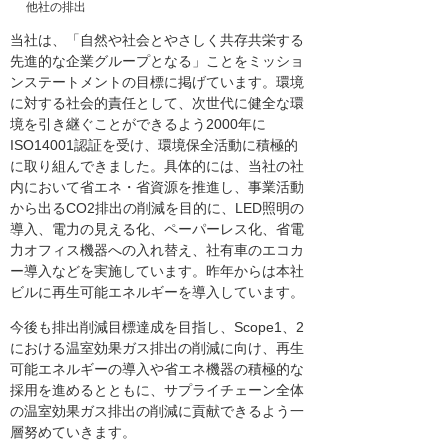
他社の排出
当社は、「自然や社会とやさしく共存共栄する
先進的な企業グループとなる」ことをミッショ
ンステートメントの目標に掲げています。環境
に対する社会的責任として、次世代に健全な環
境を引き継ぐことができるよう2000年に
ISO14001認証を受け、環境保全活動に積極的
に取り組んできました。具体的には、当社の社
内において省エネ・省資源を推進し、事業活動
から出るCO2排出の削減を目的に、LED照明の
導入、電力の見える化、ペーパーレス化、省電
力オフィス機器への入れ替え、社有車のエコカ
ー導入などを実施しています。昨年からは本社
ビルに再生可能エネルギーを導入しています。
今後も排出削減目標達成を目指し、Scope1、2
における温室効果ガス排出の削減に向け、再生
可能エネルギーの導入や省エネ機器の積極的な
採用を進めるとともに、サプライチェーン全体
の温室効果ガス排出の削減に貢献できるよう一
層努めていきます。