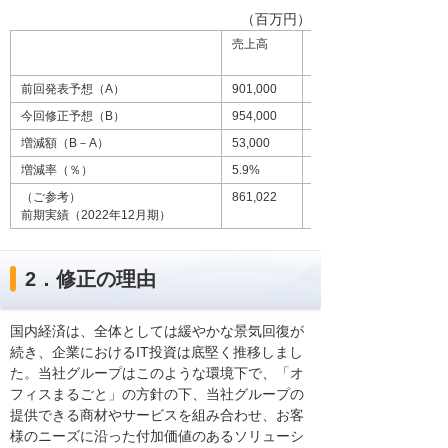
（百万円）
売上高
営業利益
前回発表予想（A）
901,000
58,600
今回修正予想（B）
954,000
62,200
増減額（B－A）
53,000
3,600
増減率（％）
5.9%
6.1%
（ご参考）
861,022
54,768
前期実績（2022年12月期）
2．修正の理由
国内経済は、全体としては緩やかな景気回復が
続き、企業におけるIT投資は底堅く推移しまし
た。当社グループはこのような環境下で、「オ
フィスまるごと」の方針の下、当社グループの
提供できる商材やサービスを組み合わせ、お客
様のニーズに沿った付加価値のあるソリューシ