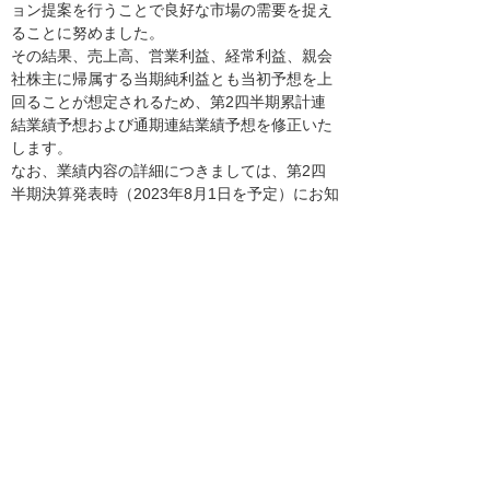
ョン提案を行うことで良好な市場の需要を捉え
ることに努めました。
その結果、売上高、営業利益、経常利益、親会
社株主に帰属する当期純利益とも当初予想を上
回ることが想定されるため、第2四半期累計連
結業績予想および通期連結業績予想を修正いた
します。
なお、業績内容の詳細につきましては、第2四
半期決算発表時（2023年8月1日を予定）にお知
らせいたします。
＊ この資料に記載しております売上高および利益の予
想数値は、現時点で入手可能な情報に基づき作成し
たものであり、実際の売上高および利益は予想数値
と異なる結果となる可能性があります。
ナビゲーションメニュー
プレスリリース
2026年