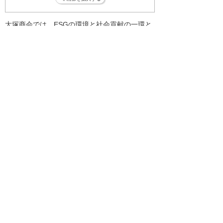
大塚商会では、ESGの環境と社会貢献の一環と
して、ほかの自治体等とも取り組みを進めてい
きます。
ナビゲーションメニュー
プレスリリース
2026年
2025年
バックナンバー
ホーム
企業情報
プレスリリース
2023年
「災害時相互応援に関する連携協定」を締結
イベント・セミナー
お問い合わせ
ニュース・お知らせ
情報セキュリティ基本方針