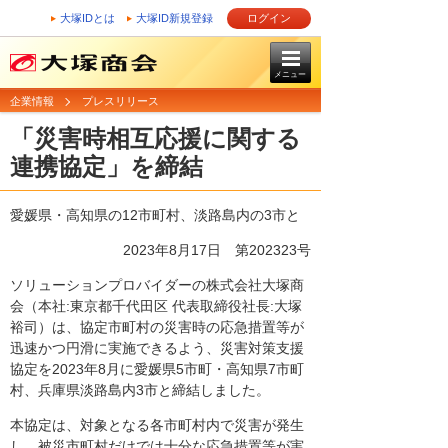
大塚IDとは
大塚ID新規登録
ログイン
メニュー
企業情報
プレスリリース
「災害時相互応援に関する
連携協定」を締結
愛媛県・高知県の12市町村、淡路島内の3市と
2023年8月17日 第202323号
ソリューションプロバイダーの株式会社大塚商
会（本社:東京都千代田区 代表取締役社長:大塚
裕司）は、協定市町村の災害時の応急措置等が
迅速かつ円滑に実施できるよう、災害対策支援
協定を2023年8月に愛媛県5市町・高知県7市町
村、兵庫県淡路島内3市と締結しました。
本協定は、対象となる各市町村内で災害が発生
し、被災市町村だけでは十分な応急措置等が実