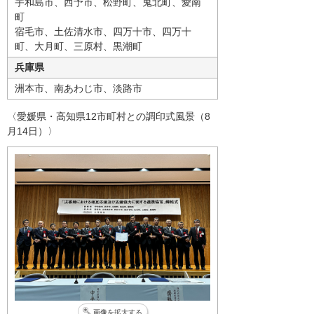
宇和島市、西予市、松野町、鬼北町、愛南
町
宿毛市、土佐清水市、四万十市、四万十
町、大月町、三原村、黒潮町
兵庫県
洲本市、南あわじ市、淡路市
〈愛媛県・高知県12市町村との調印式風景（8
月14日）〉
画像を拡大する