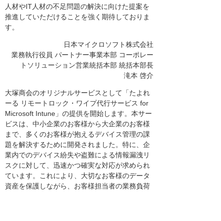
人材やIT人材の不足問題の解決に向けた提案を
推進していただけることを強く期待しておりま
す。
日本マイクロソフト株式会社
業務執行役員 パートナー事業本部 コーポレー
トソリューション営業統括本部 統括本部長
滝本 啓介
大塚商会のオリジナルサービスとして「たよれ
ーる リモートロック・ワイプ代行サービス for
Microsoft Intune」の提供を開始します。本サー
ビスは、中小企業のお客様から大企業のお客様
まで、多くのお客様が抱えるデバイス管理の課
題を解決するために開発されました。特に、企
業内でのデバイス紛失や盗難による情報漏洩リ
スクに対して、迅速かつ確実な対応が求められ
ています。これにより、大切なお客様のデータ
資産を保護しながら、お客様担当者の業務負荷
を軽減することができます。未来に向けて、よ
り安全で効率的なデバイス管理をお約束いたし
ます。 大塚商会は、これからもお客様のビジネ