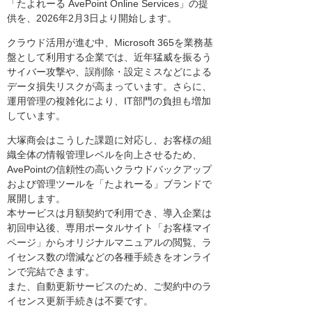
「たよれーる AvePoint Online Services」の提
供を、2026年2月3日より開始します。
クラウド活用が進む中、Microsoft 365を業務基
盤として利用する企業では、近年猛威を振るう
サイバー攻撃や、誤削除・設定ミスなどによる
データ損失リスクが高まっています。さらに、
運用管理の複雑化により、IT部門の負担も増加
しています。
大塚商会はこうした課題に対応し、お客様の組
織全体の情報管理レベルを向上させるため、
AvePointの信頼性の高いクラウドバックアップ
および管理ツールを「たよれーる」ブランドで
展開します。
本サービスは月額契約で利用でき、導入企業は
初回申込後、専用ポータルサイト「お客様マイ
ページ」からオリジナルマニュアルの閲覧、ラ
イセンス数の増減などの各種手続きをオンライ
ンで完結できます。
また、自動更新サービスのため、ご契約中のラ
イセンス更新手続きは不要です。