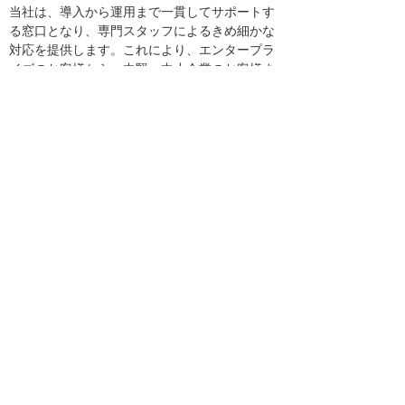
当社は、導入から運用まで一貫してサポートす
る窓口となり、専門スタッフによるきめ細かな
対応を提供します。これにより、エンタープラ
イズのお客様から、中堅・中小企業のお客様ま
で、Microsoft 365環境をより安全に、より効率
的にご活用いただけます。
今後も当社は、お客様のIT環境を支えるパート
ナーとして、セキュリティ強化と業務効率化を
両立する価値あるサービスの提供に努めてまい
ります。
株式会社大塚商会
常務執行役員
十倉 義弘
＊ 各社の社名、製品名およびサービス名は、各社の商
標または登録商標です。
＊ Microsoft、Microsoft 365は、米国 Microsoft
Corporationの米国およびその他の国における登録商
標または商標です。
＊ Microsoft 365 は、Microsoft Corporationが提供する
サービスの名称です。