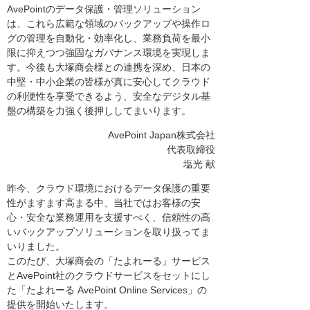
AvePointのデータ保護・管理ソリューション
は、これら広範な領域のバックアップや操作ロ
グの管理を自動化・効率化し、業務負荷を最小
限に抑えつつ強固なガバナンス環境を実現しま
す。今後も大塚商会様との連携を深め、日本の
中堅・中小企業の皆様が真に安心してクラウド
の利便性を享受できるよう、安全なデジタル基
盤の構築を力強く後押ししてまいります。
AvePoint Japan株式会社
代表取締役
塩光 献
昨今、クラウド環境におけるデータ保護の重要
性がますます高まる中、当社ではお客様の安
心・安全な業務運用を支援すべく、信頼性の高
いバックアップソリューションを取り扱ってま
いりました。
このたび、大塚商会の「たよれーる」サービス
とAvePoint社のクラウドサービスをセットにし
た「たよれーる AvePoint Online Services」の
提供を開始いたします。