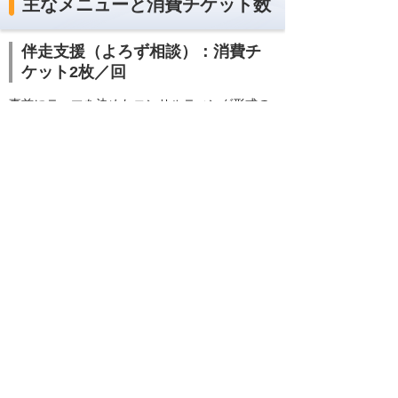
主なメニューと消費チケット数
伴走支援（よろず相談）：消費チ
ケット2枚／回
事前にテーマを決めたコンサルティング形式の
活用推進支援（Web会議 1回1～1.5時間）
管理者・利用者の再指導：消費チ
ケット3枚／件
運用開始後の管理者／利用者向け再指導（Web
会議 1回最大2時間）
エージェント／アシスタント作成
支援：消費チケット4枚／件
お客様のユースケースに基づくエージェント等
の作成支援
モデル評価・データ準備支援：消
費チケット2～12枚／件