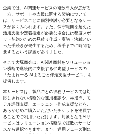
企業では、AI関連サービスの複数導入が広がる
一方、サポートや支援に関する契約について
は、サービスごとに個別検討が必要となるケー
スが多くみられます。また、保守範囲を超えた
活用支援や定着推進が必要な場合には都度スポ
ット契約のための見積り作成・稟議・決裁とい
った手続きが発生するため、着手までに時間を
要するという課題がありました。
そこで大塚商会は、AI関連商材をソリューショ
ン横断で継続的に支援する伴走型サービスの
「たよれーる AIまるごと伴走支援サービス」を
提供します。
本サービスは、製品ごとの役務サービスでは対
応しきれない横断的な運用相談や、再指導、モ
デル評価支援、エージェント作成支援などを、
あらかじめご購入いただいたチケットを消費す
ることでご利用いただけます。対象となるAIサ
ービスはソリューション横断型で複数のサービ
スから選択できます。また、運用フェーズ別に