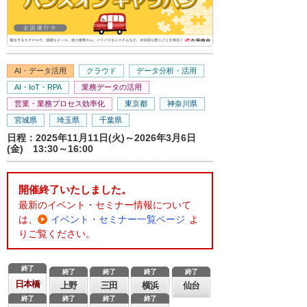
AI・データ活用
クラウド
データ分析・活用
AI・IoT・RPA
業務データの活用
営業・業務プロセス効率化
東京都
神奈川県
宮城県
埼玉県
千葉県
日程：2025年11月11日(火)～2026年3月6日
(金) 13:30～16:00
開催終了いたしました。
最新のイベント・セミナー情報について
は、
イベント・セミナー一覧ページ
よ
りご覧ください。
終了
終了
終了
終了
終了
日本橋
上野
三田
横浜
仙台
終了
終了
終了
終了