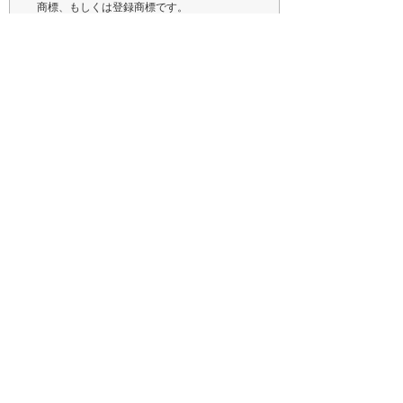
商標、もしくは登録商標です。
講演内容、タイトル、講師、セミナー会場は予
告なく変更する場合がありますのであらかじめ
ご了承ください。
ナビゲーションメニュー
イベント・セミナー
参加・申し込み方法
オンラインセミナー
地域別イベント・セミナー
北海道
東北
関東甲信越
中部