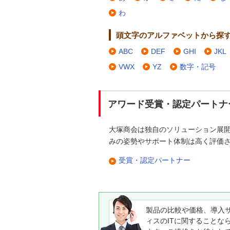
わ
頭文字のアルファベットから探
ABC
DEF
GHI
JKL
VWX
YZ
数字・記号
アワード受賞・認定パートナ
大塚商会は独自のソリューション展
みの姿勢やサポート体制は高く評価
受賞・認定パートナー
製品の比較や価格、導入
ィスのITに関することな