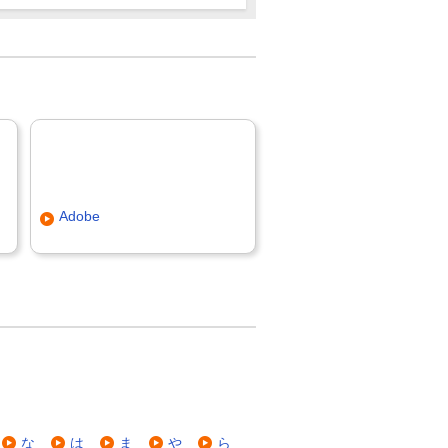
Adobe
な
は
ま
や
ら