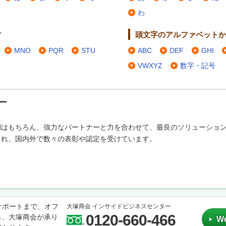
わ
す
頭文字のアルファベットか
MNO
PQR
STU
ABC
DEF
GHI
VWXYZ
数字・記号
ー
開はもちろん、強力なパートナーと力を合わせて、最良のソリューショ
され、国内外で数々の表彰や認定を受けています。
サポートまで、オフ
大塚商会 インサイドビジネスセンター
0120-660-466
ら、大塚商会が承り
W