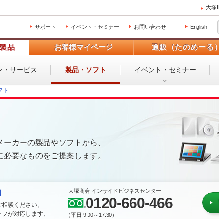
大塚
サポート
イベント・セミナー
お問い合わせ
English
製品
お客様マイページ
通販（たのめーる
ン・
サービス
製品・ソフト
イベント・
セミナー
フト
メーカーの製品やソフトから、
に必要なものをご提案します。
大塚商会 インサイドビジネスセンター
口
0120-660-466
ご相談ください。
ッフが対応します。
（平日 9:00～17:30）