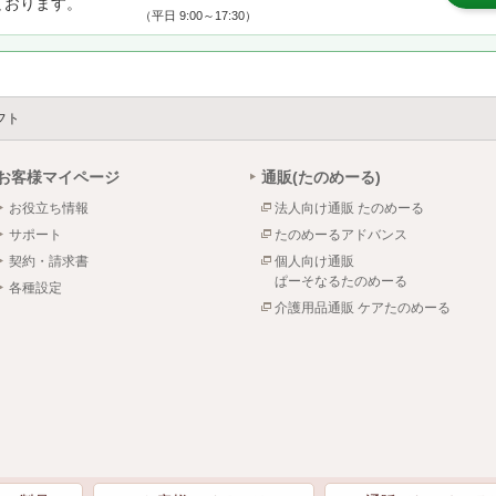
ております。
（平日 9:00～17:30）
フト
お客様マイページ
通販(たのめーる)
お役立ち情報
法人向け通販 たのめーる
サポート
たのめーるアドバンス
契約・請求書
個人向け通販
ぱーそなるたのめーる
各種設定
介護用品通販 ケアたのめーる