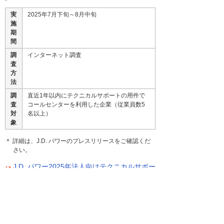
実
2025年7月下旬～8月中旬
施
期
間
調
インターネット調査
査
方
法
調
直近1年以内にテクニカルサポートの用件で
査
コールセンターを利用した企業（従業員数5
対
名以上）
象
＊ 詳細は、J.D. パワーのプレスリリースをご確認くだ
さい。
J.D. パワー2025年法人向けテクニカルサポー
トコールセンター満足度調査
ナビゲーションメニュー
ニュース・お知らせ