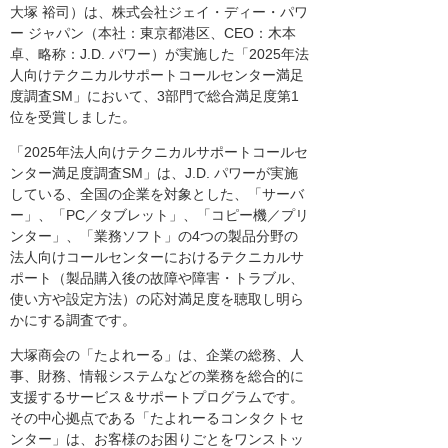
大塚 裕司）は、株式会社ジェイ・ディー・パワ
ー ジャパン（本社：東京都港区、CEO：木本
卓、略称：J.D. パワー）が実施した「2025年法
人向けテクニカルサポートコールセンター満足
度調査SM」において、3部門で総合満足度第1
位を受賞しました。
「2025年法人向けテクニカルサポートコールセ
ンター満足度調査SM」は、J.D. パワーが実施
している、全国の企業を対象とした、「サーバ
ー」、「PC／タブレット」、「コピー機／プリ
ンター」、「業務ソフト」の4つの製品分野の
法人向けコールセンターにおけるテクニカルサ
ポート（製品購入後の故障や障害・トラブル、
使い方や設定方法）の応対満足度を聴取し明ら
かにする調査です。
大塚商会の「たよれーる」は、企業の総務、人
事、財務、情報システムなどの業務を総合的に
支援するサービス＆サポートプログラムです。
その中心拠点である「たよれーるコンタクトセ
ンター」は、お客様のお困りごとをワンストッ