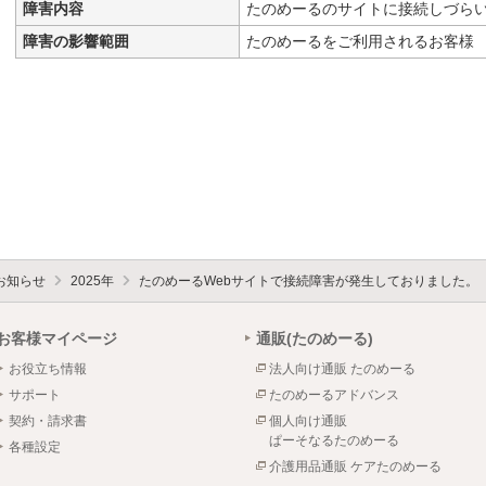
障害内容
たのめーるのサイトに接続しづら
障害の影響範囲
たのめーるをご利用されるお客様
お知らせ
2025年
たのめーるWebサイトで接続障害が発生しておりました。
お客様マイページ
通販(たのめーる)
お役立ち情報
法人向け通販 たのめーる
サポート
たのめーるアドバンス
契約・請求書
個人向け通販
ぱーそなるたのめーる
各種設定
介護用品通販 ケアたのめーる