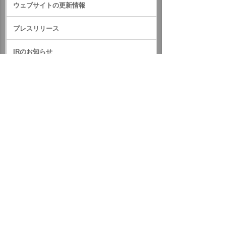
ウェブサイトの更新情報
プレスリリース
IRのお知らせ
サステナビリティに関するお知らせ
RSS一覧
ホーム
ニュース・お知らせ
お客様へのお知らせ
2025年
子育てサポート企業「くるみん」認定取得
イベント・セミナー
お問い合わせ
ニュース・お知らせ
情報セキュリティ基本方針
個人情報保護方針
ソーシャルメディア利用方針
サイトの利用条件
ヘルプ
サイトマップ
English