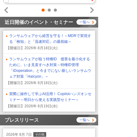
1
2
3
Prev
Next
近日開催のイベント・セミナー
一覧へ
ランサムウェアから経営を守る！～MDRで実現す
る「検知」と「迅速対応」の最前線～
【開催日】
2026年 8月18日(火)
ランサムウェアが狙う特権ID 侵害を最小化する
ために、いま見直すべき対策～特権ID管理
「iDoperation」と今までにない新しいランサムウ
ェア対策「Halcyon」～
【開催日】
2026年 8月18日(火)
実際に操作して学ぶAI活用！ Copilotハンズオンセ
ミナー～明日から使える実践型セミナー～
【開催日】
2026年 8月19日(水)
プレスリリース
一覧へ
2026年 8月 7日
その他