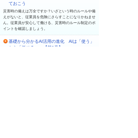
ておこう
災害時の備えは万全ですか？いざという時のルールや備
えがないと、従業員を危険にさらすことになりかねませ
ん。従業員が安心して働ける、災害時のルール制定のポ
イントを確認しましょう。
基礎から分かるAI活用の進化 AIは「使う」
から「任せる」へ【第1章】
最新の生成AIの動向を踏まえながら、業務に合った具体
的なAIの活用方法や、安全に利用するための生成AIツー
ルについて分かりやすく解説します。
最近の更新
一覧へ
2026年 8月 7日
ソリューション・製品
【大塚IDで無料受講】ビジネスeラーニング新コー
ス「自分の状態を確認する簡単ストレスチェッ
ク」を公開！
2026年 8月 7日
ソリューション・製品
【大塚IDで無料視聴】2026年7月の人気ランキン
グを公開！【オンデマンド動画】