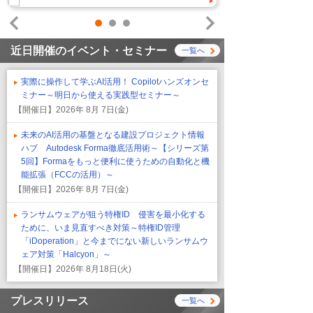
1
2
3
Prev
Next
近日開催のイベント・セミナー
一覧へ
実際に操作して学ぶAI活用！ Copilotハンズオンセ
ミナー～明日から使える実践型セミナー～
【開催日】
2026年 8月 7日(金)
未来のAI活用の基盤となる建設プロジェクト情報
ハブ Autodesk Forma徹底活用術～【シリーズ第
5回】Formaをもっと便利に使うための自動化と機
能拡張（FCCの活用）～
【開催日】
2026年 8月 7日(金)
ランサムウェアが狙う特権ID 侵害を最小化する
ために、いま見直すべき対策～特権ID管理
「iDoperation」と今までにない新しいランサムウ
ェア対策「Halcyon」～
【開催日】
2026年 8月18日(火)
プレスリリース
一覧へ