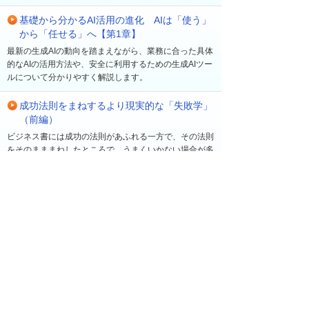
基礎から分かるAI活用の進化 AIは「使う」
から「任せる」へ【第1章】
最新の生成AIの動向を踏まえながら、業務に合った具体
的なAIの活用方法や、安全に利用するための生成AIツー
ルについて分かりやすく解説します。
成功法則をまねするより現実的な「失敗学」
（前編）
ビジネス書には成功の法則があふれる一方で、その法則
をそのまままねしたところで、うまくいかない場合が多
い。早稲田大学ビジネススクール教授の菅野寛氏は、
「新規事業が成功する確率は10％程度」とも言う。過
去の経験に基づき、同氏が注目するのは「失敗」だ。成
功の法則を追いかけるよりも、むしろ成功する確率を高
める「失敗学」について、菅野氏に聞いた。
最近の更新
一覧へ
2026年 8月 5日
読み物・コラム
他社の「業務におけるAI活用状況は？」アンケー
トで見えてきた企業の取り組みや課題を共有【企