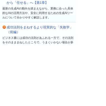
から「任せる」へ【第1章】
最新の生成AIの動向を踏まえながら、業務に合った具体
的なAIの活用方法や、安全に利用するための生成AIツー
ルについて分かりやすく解説します。
成功法則をまねするより現実的な「失敗学」
（前編）
ビジネス書には成功の法則があふれる一方で、その法則
をそのまままねしたところで、うまくいかない場合が多
い。早稲田大学ビジネススクール教授の菅野寛氏は、
「新規事業が成功する確率は10％程度」とも言う。過
去の経験に基づき、同氏が注目するのは「失敗」だ。成
功の法則を追いかけるよりも、むしろ成功する確率を高
める「失敗学」について、菅野氏に聞いた。
最近の更新
一覧へ
2026年 8月 5日
読み物・コラム
他社の「業務におけるAI活用状況は？」アンケー
トで見えてきた企業の取り組みや課題を共有【企
業でつながるアンケート】