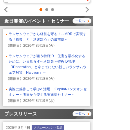
1
2
3
Prev
Next
近日開催のイベント・セミナー
一覧へ
ランサムウェアから経営を守る！～MDRで実現す
る「検知」と「迅速対応」の最前線～
【開催日】
2026年 8月18日(火)
ランサムウェアが狙う特権ID 侵害を最小化する
ために、いま見直すべき対策～特権ID管理
「iDoperation」と今までにない新しいランサムウ
ェア対策「Halcyon」～
【開催日】
2026年 8月18日(火)
実際に操作して学ぶAI活用！ Copilotハンズオンセ
ミナー～明日から使える実践型セミナー～
【開催日】
2026年 8月19日(水)
プレスリリース
一覧へ
2026年 8月 4日
ソリューション・製品