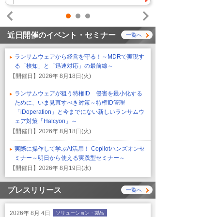
1
2
3
Prev
Next
近日開催のイベント・セミナー
一覧へ
ランサムウェアから経営を守る！～MDRで実現す
る「検知」と「迅速対応」の最前線～
【開催日】
2026年 8月18日(火)
ランサムウェアが狙う特権ID 侵害を最小化する
ために、いま見直すべき対策～特権ID管理
「iDoperation」と今までにない新しいランサムウ
ェア対策「Halcyon」～
【開催日】
2026年 8月18日(火)
実際に操作して学ぶAI活用！ Copilotハンズオンセ
ミナー～明日から使える実践型セミナー～
【開催日】
2026年 8月19日(水)
プレスリリース
一覧へ
2026年 8月 4日
ソリューション・製品