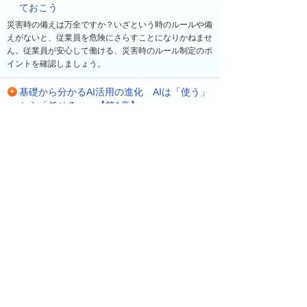
ておこう
災害時の備えは万全ですか？いざという時のルールや備
えがないと、従業員を危険にさらすことになりかねませ
ん。従業員が安心して働ける、災害時のルール制定のポ
イントを確認しましょう。
基礎から分かるAI活用の進化 AIは「使う」
から「任せる」へ【第1章】
最新の生成AIの動向を踏まえながら、業務に合った具体
的なAIの活用方法や、安全に利用するための生成AIツー
ルについて分かりやすく解説します。
最近の更新
一覧へ
2026年 8月 5日
読み物・コラム
他社の「業務におけるAI活用状況は？」アンケー
トで見えてきた企業の取り組みや課題を共有【企
業でつながるアンケート】
2026年 8月 4日
読み物・コラム
成功法則をまねするより現実的な「失敗学」（前
編）【有識者に聞く 今日から始める経営改革】