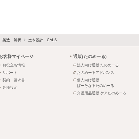
設・製造・解析
土木設計・CALS
お客様マイページ
通販(たのめーる)
お役立ち情報
法人向け通販 たのめーる
サポート
たのめーるアドバンス
契約・請求書
個人向け通販
ぱーそなるたのめーる
各種設定
介護用品通販 ケアたのめーる