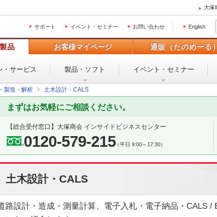
大塚
サポート
イベント・セミナー
お問い合わせ
English
製品
お客様マイページ
通販（たのめーる
ン・
サービス
製品・ソフト
イベント・
セミナー
設・製造・解析
土木設計・CALS
まずはお気軽にご相談ください。
【総合受付窓口】
大塚商会 インサイドビジネスセンター
0120-579-215
（平日 9:00～17:30）
土木設計・CALS
道路設計・造成・測量計算、電子入札・電子納品・CALS /