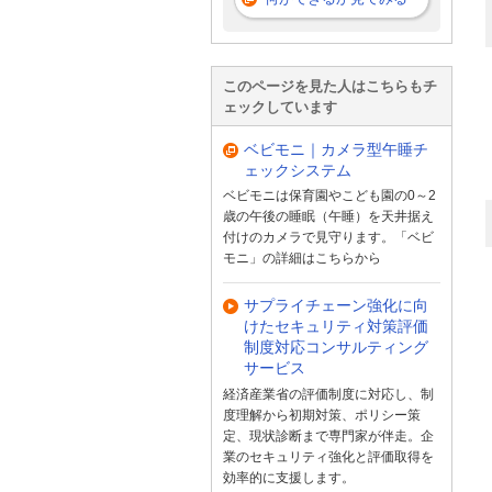
このページを見た人はこちらもチ
ェックしています
ベビモニ｜カメラ型午睡チ
ェックシステム
ベビモニは保育園やこども園の0～2
歳の午後の睡眠（午睡）を天井据え
付けのカメラで見守ります。「ベビ
モニ」の詳細はこちらから
サプライチェーン強化に向
けたセキュリティ対策評価
制度対応コンサルティング
サービス
経済産業省の評価制度に対応し、制
度理解から初期対策、ポリシー策
定、現状診断まで専門家が伴走。企
業のセキュリティ強化と評価取得を
効率的に支援します。