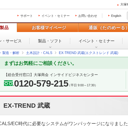
大塚
サポート
イベント・セミナー
お問い合わせ
English
製品
お客様マイページ
通販（たのめーる
ン・
サービス
製品・ソフト
イベント・
セミナー
設・製造・解析
土木設計・CALS
EX-TREND 武蔵(エクストレンド 武蔵)
まずはお気軽にご相談ください。
【総合受付窓口】
大塚商会 インサイドビジネスセンター
0120-579-215
（平日 9:00～17:30）
EX-TREND 武蔵
CALS/EC時代に必要なシステムがワンパッケージになりまし