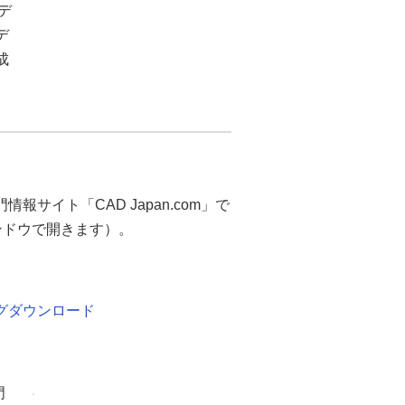
デ
デ
成
報サイト「CAD Japan.com」で
ィンドウで開きます）。
グダウンロード
門