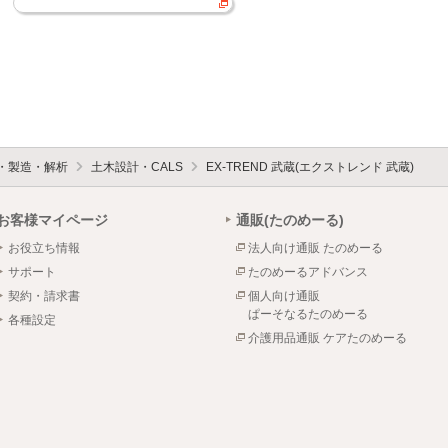
設・製造・解析
土木設計・CALS
EX-TREND 武蔵(エクストレンド 武蔵)
お客様マイページ
通販(たのめーる)
お役立ち情報
法人向け通販 たのめーる
サポート
たのめーるアドバンス
契約・請求書
個人向け通販
ぱーそなるたのめーる
各種設定
介護用品通販 ケアたのめーる