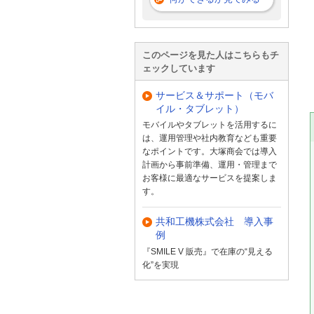
このページを見た人はこちらもチ
ェックしています
サービス＆サポート（モバ
イル・タブレット）
モバイルやタブレットを活用するに
は、運用管理や社内教育なども重要
なポイントです。大塚商会では導入
計画から事前準備、運用・管理まで
お客様に最適なサービスを提案しま
す。
共和工機株式会社 導入事
例
『SMILE V 販売』で在庫の“見える
化”を実現