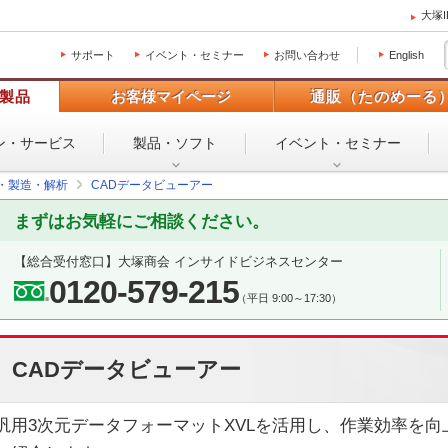
大塚
サポート
イベント・セミナー
お問い合わせ
English
製品
お客様マイページ
通販（たのめーる
ン・
サービス
製品・ソフト
イベント・
セミナー
設・製造・解析
CADデータビューアー
まずはお気軽にご相談ください。
【総合受付窓口】
大塚商会 インサイドビジネスセンター
0120-579-215
（平日 9:00～17:30）
CADデータビューアー
汎用3次元データフォーマットXVLを活用し、作業効率を向