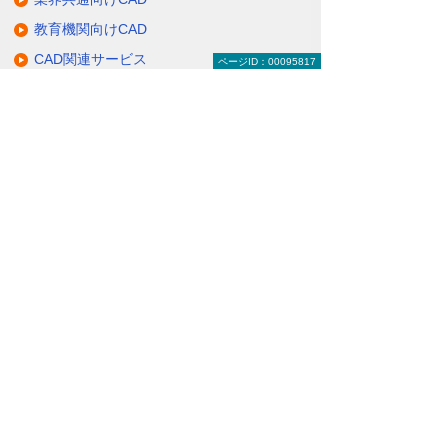
教育機関向けCAD
CAD関連サービス
ページID：00095817
大塚商会のCADへの取り組み
関連サイト
ナビゲーションメニュー
CAD建設・製造・解析
建設業向けCAD
製造業向けCAD
業界共通向けCAD
教育機関向けCAD