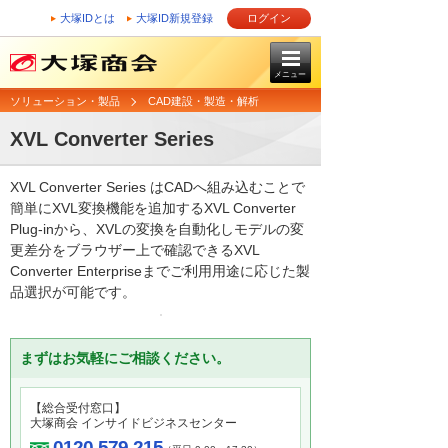
大塚IDとは
大塚ID新規登録
ログイン
メニュー
ソリューション・製品
CAD建設・製造・解析
XVL Converter Series
XVL Converter Series はCADへ組み込むことで
簡単にXVL変換機能を追加するXVL Converter
Plug-inから、XVLの変換を自動化しモデルの変
更差分をブラウザー上で確認できるXVL
Converter Enterpriseまでご利用用途に応じた製
品選択が可能です。
まずはお気軽にご相談ください。
【総合受付窓口】
大塚商会 インサイドビジネスセンター
0120-579-215