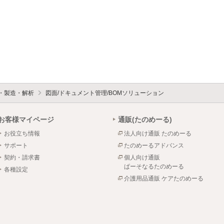
設・製造・解析
図面/ドキュメント管理/BOMソリューション
お客様マイページ
通販(たのめーる)
お役立ち情報
法人向け通販 たのめーる
サポート
たのめーるアドバンス
契約・請求書
個人向け通販
ぱーそなるたのめーる
各種設定
介護用品通販 ケアたのめーる