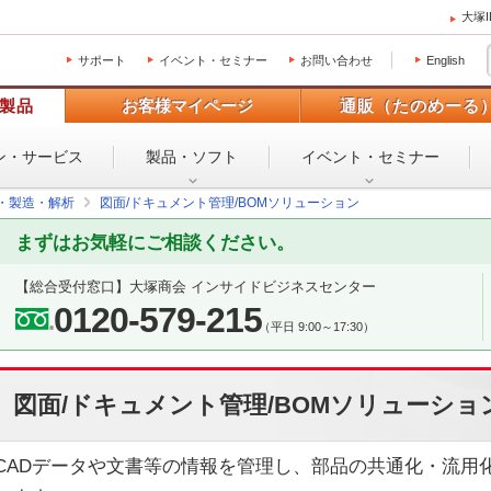
大塚
サポート
イベント・セミナー
お問い合わせ
English
製品
お客様マイページ
通販（たのめーる
ン・
サービス
製品・ソフト
イベント・
セミナー
設・製造・解析
図面/ドキュメント管理/BOMソリューション
まずはお気軽にご相談ください。
【総合受付窓口】
大塚商会 インサイドビジネスセンター
0120-579-215
（平日 9:00～17:30）
図面/ドキュメント管理/BOMソリューショ
CADデータや文書等の情報を管理し、部品の共通化・流用