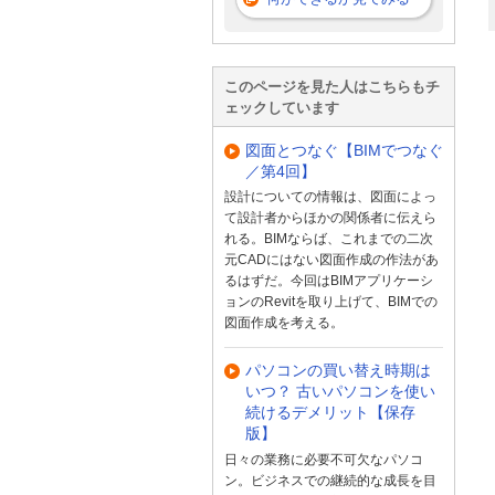
このページを見た人はこちらもチ
ェックしています
図面とつなぐ【BIMでつなぐ
／第4回】
設計についての情報は、図面によっ
て設計者からほかの関係者に伝えら
れる。BIMならば、これまでの二次
元CADにはない図面作成の作法があ
るはずだ。今回はBIMアプリケーシ
ョンのRevitを取り上げて、BIMでの
図面作成を考える。
パソコンの買い替え時期は
いつ？ 古いパソコンを使い
続けるデメリット【保存
版】
日々の業務に必要不可欠なパソコ
ン。ビジネスでの継続的な成長を目