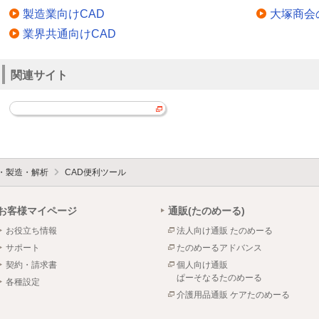
製造業向けCAD
大塚商会
業界共通向けCAD
関連サイト
設・製造・解析
CAD便利ツール
お客様マイページ
通販(たのめーる)
お役立ち情報
法人向け通販 たのめーる
サポート
たのめーるアドバンス
契約・請求書
個人向け通販
ぱーそなるたのめーる
各種設定
介護用品通販 ケアたのめーる