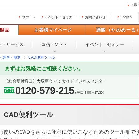
大塚
サポート
イベント・セミナー
お問い合わせ
English
製品
お客様マイページ
通販（たのめーる
ン・
サービス
製品・ソフト
イベント・
セミナー
設・製造・解析
CAD便利ツール
まずはお気軽にご相談ください。
【総合受付窓口】
大塚商会 インサイドビジネスセンター
0120-579-215
（平日 9:00～17:30）
CAD便利ツール
お使いのCADをさらに便利に使いこなすためのツール群で