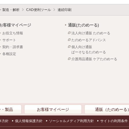
設・製造・解析
CAD便利ツール
連続印刷
お客様マイページ
通販(たのめーる)
お役立ち情報
法人向け通販 たのめーる
サポート
たのめーるアドバンス
契約・請求書
個人向け通販
ぱーそなるたのめーる
各種設定
介護用品通販 ケアたのめーる
ン・製品
お客様マイページ
通販（たのめーる
本方針
個人情報保護方針
ソーシャルメディア利用方針
サイトの利用条件