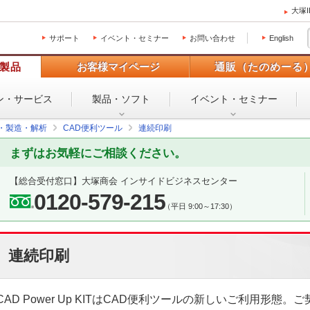
大塚
サポート
イベント・セミナー
お問い合わせ
English
製品
お客様マイページ
通販（たのめーる
ン・
サービス
製品・ソフト
イベント・
セミナー
設・製造・解析
CAD便利ツール
連続印刷
まずはお気軽にご相談ください。
【総合受付窓口】
大塚商会 インサイドビジネスセンター
0120-579-215
（平日 9:00～17:30）
連続印刷
CAD Power Up KITはCAD便利ツールの新しいご利用形態。ご