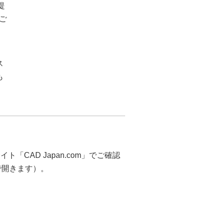
提
でご
ス
も
CAD Japan.com」でご確認
ウで開きます）。