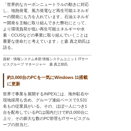
「世界的なカーボンニュートラルの動きに対応
し、地熱発電、風力発電など再生可能エネルギ
ーの開発にも力を入れています。石油エネルギ
ー開発を主軸に取り組んできた弊社にとって、
より環境負荷が低い再生可能エネルギーや水
素・CCUSなどの事業に取り組んでいくことは
重要な使命だと考えています」と森 真之助氏は
語る。
資材・情報システム本部 情報システムユニット ITサー
ビスグループ マネージャー 森 真之助氏
約3,000台のPCを一気にWindows 11搭載
に更新
世界で事業を展開するINPEXには、海外駐在や
現地採用も含め、グループ連結ベースで3,531
名もの従業員がいる。その、ほぼ一人につき1
台を配布しているPCは国内だけで約3,000台に
上り、その膨大な数のPC管理もITサービスグル
ープの担当だ。