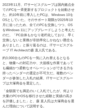
2023年11月、ITサービスグループは国内拠点全
てのPCを一斉更新するプロジェクトを始動させ
た。約10年前に導入したPCは、Windows 10を
OSとしていた。そのサポート期限が2025年10
月に迫ったため、全てのPCを交換しつつ、OS
をWindows 11にアップグレードしようと考えた
のだ。「PC自体もかなり老朽化しており、早く
交換しないと業務が非効率化しかねない懸念も
ありました」と振り返るのは、ITサービスグル
ープ IT Architectの森 直人氏である。
約3,000台ものPCを一気に入れ替えるとなる
と、物量への対応力や、大規模な作業であって
も繊細かつ柔軟なオペレーションができる力を
持ったベンダーの選定が不可欠だ。複数のベン
ダーが参加した入札の結果、ITサービスグルー
プは大塚商会を選定した。
「金額面でも満足のいく入札でしたが、何より
大量のPCやOSを移行させた経験と実績の高さ
を評価しました」と、森 直人氏は大塚商会を選
んだ理由について説明する。