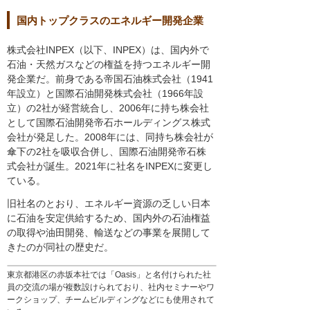
国内トップクラスのエネルギー開発企業
株式会社INPEX（以下、INPEX）は、国内外で
石油・天然ガスなどの権益を持つエネルギー開
発企業だ。前身である帝国石油株式会社（1941
年設立）と国際石油開発株式会社（1966年設
立）の2社が経営統合し、2006年に持ち株会社
として国際石油開発帝石ホールディングス株式
会社が発足した。2008年には、同持ち株会社が
傘下の2社を吸収合併し、国際石油開発帝石株
式会社が誕生。2021年に社名をINPEXに変更し
ている。
旧社名のとおり、エネルギー資源の乏しい日本
に石油を安定供給するため、国内外の石油権益
の取得や油田開発、輸送などの事業を展開して
きたのが同社の歴史だ。
東京都港区の赤坂本社では「Oasis」と名付けられた社
員の交流の場が複数設けられており、社内セミナーやワ
ークショップ、チームビルディングなどにも使用されて