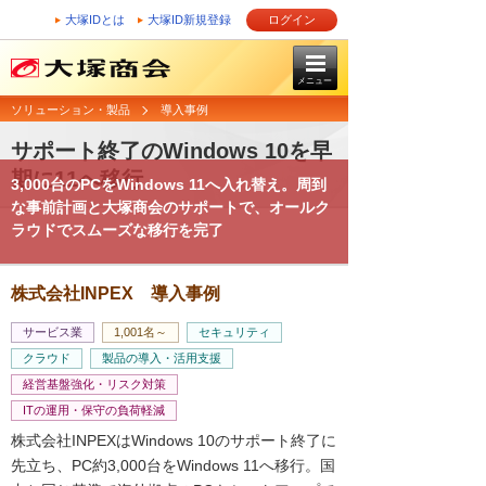
大塚IDとは
大塚ID新規登録
ログイン
メニュー
ソリューション・製品
導入事例
サポート終了のWindows 10を早
期に11へ移行
3,000台のPCをWindows 11へ入れ替え。周到
な事前計画と大塚商会のサポートで、オールク
ラウドでスムーズな移行を完了
株式会社INPEX 導入事例
サービス業
1,001名～
セキュリティ
クラウド
製品の導入・活用支援
経営基盤強化・リスク対策
ITの運用・保守の負荷軽減
株式会社INPEXはWindows 10のサポート終了に
先立ち、PC約3,000台をWindows 11へ移行。国