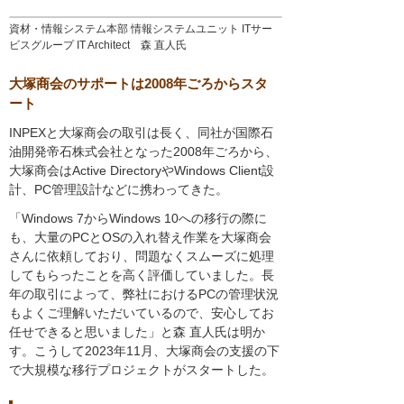
資材・情報システム本部 情報システムユニット ITサー
ビスグループ IT Architect 森 直人氏
大塚商会のサポートは2008年ごろからスタ
ート
INPEXと大塚商会の取引は長く、同社が国際石
油開発帝石株式会社となった2008年ごろから、
大塚商会はActive DirectoryやWindows Client設
計、PC管理設計などに携わってきた。
「Windows 7からWindows 10への移行の際に
も、大量のPCとOSの入れ替え作業を大塚商会
さんに依頼しており、問題なくスムーズに処理
してもらったことを高く評価していました。長
年の取引によって、弊社におけるPCの管理状況
もよくご理解いただいているので、安心してお
任せできると思いました」と森 直人氏は明か
す。こうして2023年11月、大塚商会の支援の下
で大規模な移行プロジェクトがスタートした。