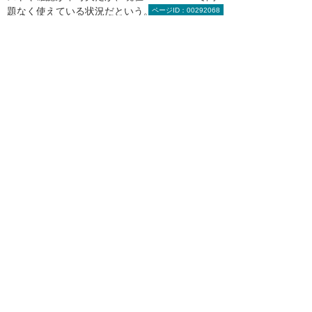
題なく使えている状況だという。
ページID：00292068
国内では2024年春に移行検証を終え、同年秋～
冬に展開が完了した。今後は2025年8月末完了
を目標に、海外拠点での移行を進める予定だ。
同社は今回の国内拠点への展開の経験を踏ま
え、海外拠点への展開は自社で行う予定であ
り、そのためのマニュアル作りも大塚商会が支
援した。
森 真之助氏は大塚商会に対し、「今回の移行プ
ロジェクトでは、地道な作業にも最後まで支援
いただき、ほぼオンタイムで完了できたことを
感謝しています。引き続き、事業継続に力強い
ご支援をお願いしたいです」と期待を語った。
資材・情報システム本部 情報システムユニット ITサー
ビスグループ 種具 俊也氏
大塚商会担当者からのコメント