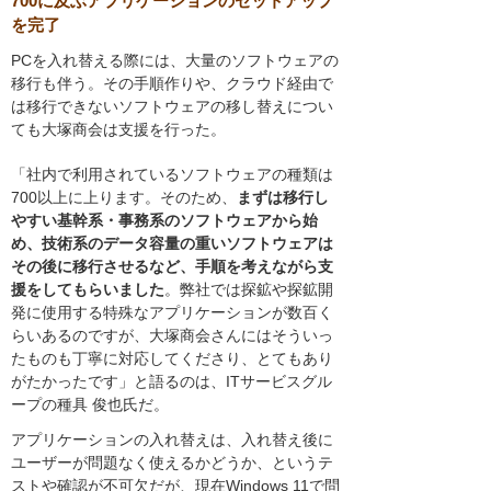
700に及ぶアプリケーションのセットアップ
を完了
PCを入れ替える際には、大量のソフトウェアの
移行も伴う。その手順作りや、クラウド経由で
は移行できないソフトウェアの移し替えについ
ても大塚商会は支援を行った。
「社内で利用されているソフトウェアの種類は
700以上に上ります。そのため、
まずは移行し
やすい基幹系・事務系のソフトウェアから始
め、技術系のデータ容量の重いソフトウェアは
その後に移行させるなど、手順を考えながら支
援をしてもらいました
。弊社では探鉱や探鉱開
発に使用する特殊なアプリケーションが数百く
らいあるのですが、大塚商会さんにはそういっ
たものも丁寧に対応してくださり、とてもあり
がたかったです」と語るのは、ITサービスグル
ープの種具 俊也氏だ。
アプリケーションの入れ替えは、入れ替え後に
ユーザーが問題なく使えるかどうか、というテ
ストや確認が不可欠だが、現在Windows 11で問