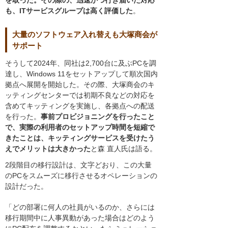
も、ITサービスグループは高く評価した
。
大量のソフトウェア入れ替えも大塚商会が
サポート
そうして2024年、同社は2,700台に及ぶPCを調
達し、Windows 11をセットアップして順次国内
拠点へ展開を開始した。その際、大塚商会のキ
ッティングセンターでは初期不良などの対応を
含めてキッティングを実施し、各拠点への配送
を行った。
事前プロビジョニングを行ったこと
で、実際の利用者のセットアップ時間を短縮で
きたことは、キッティングサービスを受けたう
えでメリットは大きかった
と森 直人氏は語る。
2段階目の移行設計は、文字どおり、この大量
のPCをスムーズに移行させるオペレーションの
設計だった。
「どの部署に何人の社員がいるのか、さらには
移行期間中に人事異動があった場合はどのよう