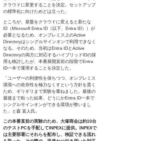
クラウドに変更することを決定。セットアップ
の標準化に向けためどは立った。
ところが、基盤をクラウドに変えると新たな
ID（Microsoft Entra ID（以下、Entra ID））が
必要となるため、オンプレミス上のActive
Directoryはシングルサインオンで利用できなく
なる。そのため、当初はEntra IDとActive
Directoryの両方に対応するハイブリッドIDの採
用も検討したが、本番展開直前の段階でEntra
ID一本で運用することを決定した。
「ユーザーの利便性を保ちつつ、オンプレミス
環境への依存性を極力なくすという方針を貫く
ため、ギリギリまで実験を重ねました。最後の
最後まで粘った結果、どうにかEntra ID一本で
シングルサインオンができる環境が整いまし
た」と森 直人氏。
この本番直前の実験のため、大塚商会は約10台
のテストPCを手配してINPEXに提供。INPEXで
は主要部署にそれらを配布し、検証できる流れ
を取った。その際の、迅速かつ行き届いた対応