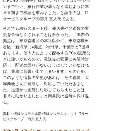
にPC配布を調整するかといったシミュレーショ
ンまで行い、移行作業が滞りなく進むように本
番直前まで検証を重ねました」と語るのは、IT
サービスグループの南井 直人氏である。
それでも移行スタート後、発送先や発送数の変
更を余儀なくされることは多かった。「国内の
拠点は、東京都港区の本社以外に、東京都世田
谷区、新潟県に4拠点、秋田県、千葉県と7拠点
あります。使う人によって配布するPCの設定な
どに違いがあるので、発送先の変更にも随時対
応し、配送の誤りがないようにしていかなけれ
ば、業務に影響が出てしまいます。そのため、
このような情報の変更があれば、その都度、大
塚商会さんに連絡し、対応していただきまし
た。迅速かつ正確に対応してもらえたことは、
非常に助かりました」と南井氏は当時を振り返
る。
資材・情報システム本部 情報システムユニット ITサー
ビスグループ 南井 直人氏