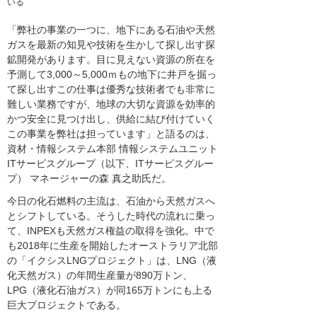
いる
「弊社の事業の一つに、地下にある石油や天然
ガスを最新の知見や技術を生かして探し出す探
鉱開発があります。目に見えない資源の所在を
予測して3,000～5,000ｍもの地下に井戸を掘っ
て探し出すこの仕事は優秀な技術者でも非常に
難しい業務ですが、地球の大切な資源を効率的
かつ安全に見つけ出し、供給に結び付けていく
この事業を弊社は担っています」と語るのは、
資材・情報システム本部 情報システムユニット
ITサービスグループ（以下、ITサービスグルー
プ） マネージャーの森 真之助氏だ。
今日の化石燃料の主流は、石油から天然ガスへ
とシフトしている。そうした時代の流れに乗っ
て、INPEXも天然ガス権益の取得を強化。中で
も2018年に生産を開始したオーストラリア北部
の「イクシスLNGプロジェクト」は、LNG（液
化天然ガス）の年間生産量が890万トン、
LPG（液化石油ガス）が同165万トンにも上る
巨大プロジェクトである。