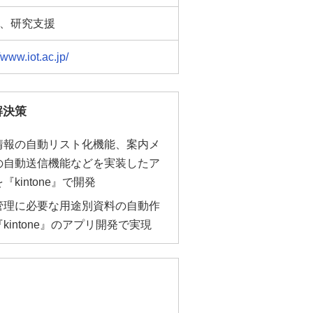
、研究支援
/www.iot.ac.jp/
解決策
情報の自動リスト化機能、案内メ
の自動送信機能などを実装したア
『kintone』で開発
管理に必要な用途別資料の自動作
kintone』のアプリ開発で実現