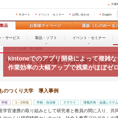
大塚
サポート
イベント・セミナー
お問い合わせ
English
製品
お客様マイページ
通販（たのめーる
ン・
サービス
製品・ソフト
イベント・
セミナー
ものつくり大学 導入事例
kintoneでのアプリ開発によって複雑
『kintone』で講座運営や資料整理を効率化
作業効率の大幅アップで残業がほぼゼ
ものつくり大学 導入事例
学校
1～100名
学校・自治体
クラウド
情報共有・会議システ
産学官連携の取り組みとして研究者と教員の間に入り、共