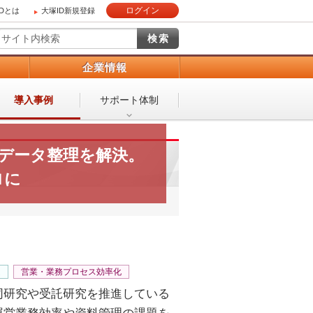
ログイン
IDとは
大塚ID新規登録
）
企業情報
導入事例
サポート体制
なデータ整理を解決。
ロに
ム
営業・業務プロセス効率化
同研究や受託研究を推進している