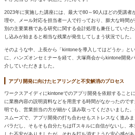
2023年に実施した講座には、最大で80～90人ほどの受講者
理や、メール対応を担当者一人で行っており、膨大な時間が
別の主要業務である研究に関する会計処理も兼任していたた
し込みが始まると相当な残業が発生してしまう状況でした。
そのような中、上長から「kintoneを導入してはどうか」
に、ハンズオンセミナーを経て、大塚商会からkintone開
介していただきました。
アプリ開発に向けたヒアリングと不安解消のプロセス
ワークスアイディにkintoneでのアプリ開発を依頼するこ
に業務内容の説明資料などを用意する時間がなかったのです
明でも、営業担当の方が細かく汲み取ってくださいました。
スムーズで、アプリ開発の打ち合わせもストレスなく進みま
バラだし、そもそも自分たちはITスキルに自信がないし、
した不安がありましたが、それを打ち消すような安心感があ