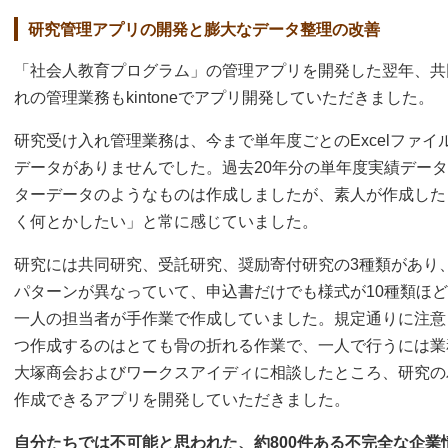
研究管理アプリの開発と膨大なデータ整理の改善
「社会人教育プログラム」の管理アプリを開発した翌年、共
れの管理業務もkintoneでアプリ開発していただきました。
研究受け入れ管理業務は、今まで単年度ごとのExcelファ
データがありませんでした。過去20年分の単年度実績データを
ターデータのようなものは作成しましたが、素人が作成した
く何とかしたい」と常に感じていました。
研究には共同研究、受託研究、奨励寄付研究の3種類があり
パターンが異なっていて、申込書だけでも様式が10種類ほ
一人の担当者が手作業で作成していました。規定通りに注意
つ作成するのはとても骨の折れる作業で、一人で行うには業
大塚商会およびワークスアイディに相談したところ、研究の
作成できるアプリを開発していただきました。
自分たちでは不可能と思われた、約800件ある不完全な企業情