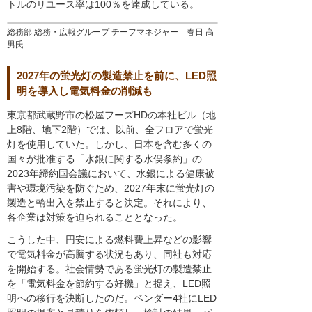
トルのリユース率は100％を達成している。
総務部 総務・広報グループ チーフマネジャー 春日 高
男氏
2027年の蛍光灯の製造禁止を前に、LED照
明を導入し電気料金の削減も
東京都武蔵野市の松屋フーズHDの本社ビル（地
上8階、地下2階）では、以前、全フロアで蛍光
灯を使用していた。しかし、日本を含む多くの
国々が批准する「水銀に関する水俣条約」の
2023年締約国会議において、水銀による健康被
害や環境汚染を防ぐため、2027年末に蛍光灯の
製造と輸出入を禁止すると決定。それにより、
各企業は対策を迫られることとなった。
こうした中、円安による燃料費上昇などの影響
で電気料金が高騰する状況もあり、同社も対応
を開始する。社会情勢である蛍光灯の製造禁止
を「電気料金を節約する好機」と捉え、LED照
明への移行を決断したのだ。ベンダー4社にLED