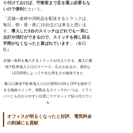
り付けておけば、守衛室まで足を運ぶ必要もな
いので便利
だという。
「店舗へ食材や消耗品を配送するトラックは、
毎日、朝・昼・夜に15台ほどは来ると思いま
す。
導入した3台のスイッチはどれでも一斉に
点灯や消灯ができるので、スイッチを探し回る
手間がなくなったと喜ばれています
」（春日
氏）
店舗へ食材を搬入するトラックが出入りする、搬入口兼
地下駐車場入り口のスペース。広さがあるが、適切な
LED照明によって十分な明るさが確保できた
搬入口兼地下駐車場入り口の照明のONとOFFを操作で
きる無線スイッチ。複数あるスイッチの一つは、ドライ
バーにも分かりやすい位置にマグネットで貼り付けてい
る
オフィスが明るくなったと好評、電気料金
の削減にも貢献