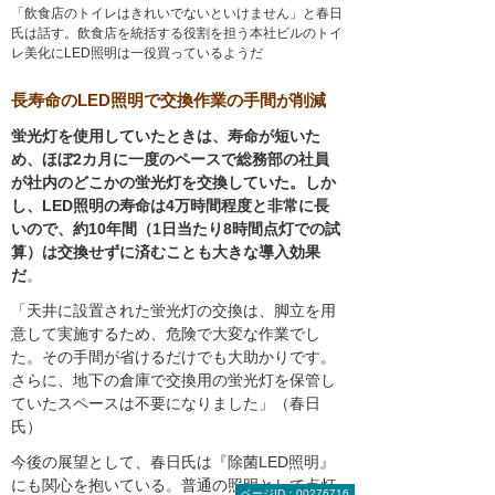
「飲食店のトイレはきれいでないといけません」と春日
氏は話す。飲食店を統括する役割を担う本社ビルのトイ
レ美化にLED照明は一役買っているようだ
長寿命のLED照明で交換作業の手間が削減
蛍光灯を使用していたときは、寿命が短いた
め、ほぼ2カ月に一度のペースで総務部の社員
が社内のどこかの蛍光灯を交換していた。しか
し、LED照明の寿命は4万時間程度と非常に長
いので、約10年間（1日当たり8時間点灯での試
算）は交換せずに済むことも大きな導入効果
だ
。
「天井に設置された蛍光灯の交換は、脚立を用
意して実施するため、危険で大変な作業でし
た。その手間が省けるだけでも大助かりです。
さらに、地下の倉庫で交換用の蛍光灯を保管し
ていたスペースは不要になりました」（春日
氏）
今後の展望として、春日氏は『除菌LED照明』
にも関心を抱いている。普通の照明として点灯
ページID：00276716