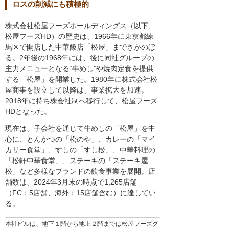
ロスの削減にも積極的
株式会社松屋フーズホールディングス（以下、
松屋フーズHD）の歴史は、1966年に東京都練
馬区で開店した中華飯店「松屋」までさかのぼ
る。2年後の1968年には、後に同社グループの
主力メニューとなる“牛めし”や焼肉定食を提供
する「松屋」を開業した。1980年に株式会社松
屋商事を設立して以降は、事業拡大を加速。
2018年に持ち株会社制へ移行して、松屋フーズ
HDとなった。
現在は、子会社を通じて牛めしの「松屋」を中
心に、とんかつの「松のや」、カレーの「マイ
カリー食堂」、すしの「すし松」、中華料理の
「松軒中華食堂」、ステーキの「ステーキ屋
松」など多様なブランドの飲食事業を展開。店
舗数は、2024年3月末の時点で1,265店舗
（FC：5店舗、海外：15店舗含む）に達してい
る。
本社ビルは、地下１階から地上２階までは松屋フーズグ