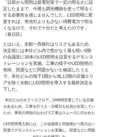
「以前から照明は節電対策で一定の明るさに設
定したままで、今後も調光機能を使って明るく
する必要性を感じませんでした。LED照明に変
更すれば、蛍光灯よりも少ない消費電力で明る
くなるので、それで十分だと考えたのです」
（春日氏）
とはいえ、全館一斉移行はリスクもあるため、
決定前には本社ビル内で窓がなく最も暗い5階
の会議室に30本のLED照明を設置するデモンス
トレーションを実施。工事の様子やLED照明の
色味、照度などに問題がないと確認したうえ
で、本社ビルの地下1階から地上2階の店舗エリ
アを除く全館にLED照明を導入する最終決定を
下した。
本社ビルのオフィスフロア。24時間営業している店舗
があるため、工事を行う土・日曜日も社員が在室してい
たが、事前の周知のおかげで工事はスムーズに行われた
LED照明導入前には、この会議室と同規模かつ窓のない
部屋でデモンストレーションを実施し、照度などに問題
がないかを確認した