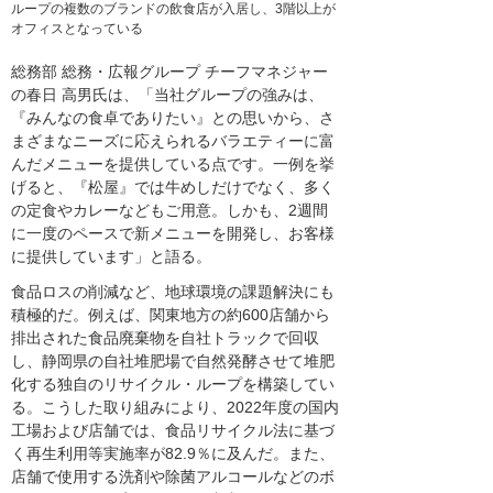
ループの複数のブランドの飲食店が入居し、3階以上が
オフィスとなっている
総務部 総務・広報グループ チーフマネジャー
の春日 高男氏は、「当社グループの強みは、
『みんなの食卓でありたい』との思いから、さ
まざまなニーズに応えられるバラエティーに富
んだメニューを提供している点です。一例を挙
げると、『松屋』では牛めしだけでなく、多く
の定食やカレーなどもご用意。しかも、2週間
に一度のペースで新メニューを開発し、お客様
に提供しています」と語る。
食品ロスの削減など、地球環境の課題解決にも
積極的だ。例えば、関東地方の約600店舗から
排出された食品廃棄物を自社トラックで回収
し、静岡県の自社堆肥場で自然発酵させて堆肥
化する独自のリサイクル・ループを構築してい
る。こうした取り組みにより、2022年度の国内
工場および店舗では、食品リサイクル法に基づ
く再生利用等実施率が82.9％に及んだ。また、
店舗で使用する洗剤や除菌アルコールなどのボ