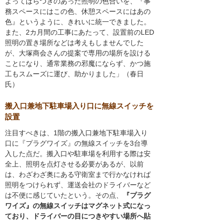
よってばらつきのあった照明の色合いを、『事
務スペースにはこの色、休憩スペースにはあの
色』というように、きれいに統一できました。
また、2カ月間の工事にあたって、設置前のLED
照明の置き場所などは考えもしませんでした
が、大塚商会さんの提案で専用の場所を設ける
ことになり、通常業務の邪魔にならず、かつ施
工もスムーズに運び、助かりました」（春日
氏）
搬入口兼地下駐車場入り口に無線スイッチを
設置
注目すべきは、1階の搬入口兼地下駐車場入り
口に『プラグワイズ』の無線スイッチを3台導
入した点だ。搬入口や駐車場を利用する際は安
全上、照明を点灯させる必要があるが、以前
は、わざわざ奥にある守衛室まで行かなければ
照明をつけられず、運送会社のドライバーなど
は不便に感じていたという。その点、
『プラグ
ワイズ』の無線スイッチはマグネット式になっ
ており、ドライバーの目につきやすい場所へ貼