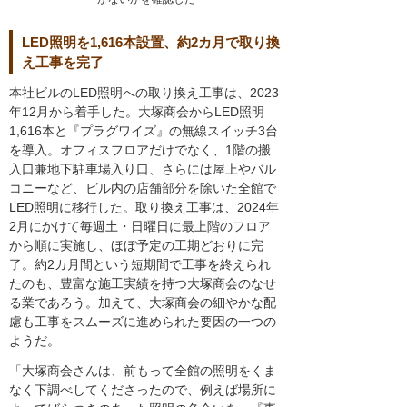
LED照明を1,616本設置、約2カ月で取り換
え工事を完了
本社ビルのLED照明への取り換え工事は、2023
年12月から着手した。大塚商会からLED照明
1,616本と『プラグワイズ』の無線スイッチ3台
を導入。オフィスフロアだけでなく、1階の搬
入口兼地下駐車場入り口、さらには屋上やバル
コニーなど、ビル内の店舗部分を除いた全館で
LED照明に移行した。取り換え工事は、2024年
2月にかけて毎週土・日曜日に最上階のフロア
から順に実施し、ほぼ予定の工期どおりに完
了。約2カ月間という短期間で工事を終えられ
たのも、豊富な施工実績を持つ大塚商会のなせ
る業であろう。加えて、大塚商会の細やかな配
慮も工事をスムーズに進められた要因の一つの
ようだ。
「大塚商会さんは、前もって全館の照明をくま
なく下調べしてくださったので、例えば場所に