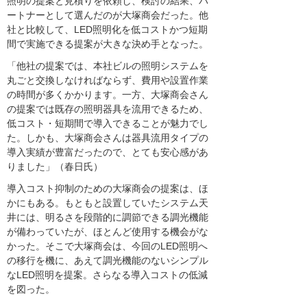
照明の提案と見積りを依頼し、検討の結果、パ
ートナーとして選んだのが大塚商会だった。他
社と比較して、LED照明化を低コストかつ短期
間で実施できる提案が大きな決め手となった。
「他社の提案では、本社ビルの照明システムを
丸ごと交換しなければならず、費用や設置作業
の時間が多くかかります。一方、大塚商会さん
の提案では既存の照明器具を流用できるため、
低コスト・短期間で導入できることが魅力でし
た。しかも、大塚商会さんは器具流用タイプの
導入実績が豊富だったので、とても安心感があ
りました」（春日氏）
導入コスト抑制のための大塚商会の提案は、ほ
かにもある。もともと設置していたシステム天
井には、明るさを段階的に調節できる調光機能
が備わっていたが、ほとんど使用する機会がな
かった。そこで大塚商会は、今回のLED照明へ
の移行を機に、あえて調光機能のないシンプル
なLED照明を提案。さらなる導入コストの低減
を図った。