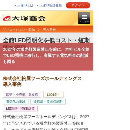
大塚IDとは
大塚ID新規登録
ログイン
メニュー
ソリューション・製品
導入事例
全館LED照明化を低コスト・短期
間で実現
2027年の蛍光灯製造禁止を前に、本社ビル全館
でLED照明に移行し、高騰する電気料金の削減
も図る
株式会社松屋フーズホールディングス
導入事例
卸売・小売業、飲食店
1,001名～
電気代の削減
多店舗・多拠点展開
LED照明で節電対策
株式会社松屋フーズホールディングスは、2027
年に予定されている蛍光灯の製造禁止を踏ま