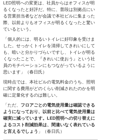
LED照明への変更は、社員からはオフィスが明
るくなったと好評だ。特に、普段は別拠点にい
る営業担当者などが会議で本社ビルに集まった
際、以前よりもオフィスが明るくなったと驚い
ているという。
「個人的には、明るいトイレに好印象を受けま
した。せっかくトイレを清掃してきれいにして
も、暗いと分かりづらいですし、トイレが明る
くなったことで、『きれいに使おう』という社
員のモチベーションにもつながっているように
思います」（春日氏）
現時点では、本社ビルの電気料金のうち、照明
に関する費用がどのくらい削減されたのかを明
確に定量化するのは難しい。
「ただ、
フロアごとの電気使用量は確認できる
ようになっており、以前と比べて電気使用量は
確実に減っています。LED照明への切り替えに
よるコスト削減効果は、間違いなく表れている
と言えるでしょう
」（春日氏）